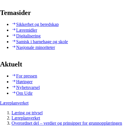
Temasider
Sikkerhet og beredskap
Læremidler
Digitalisering
Samisk i barnehage og skole
Nasjonale minoriteter
Aktuelt
For pressen
Høringer
Nyhetsvarsel
Om Udir
Læreplanverket
Læring og trivsel
Læreplanverket
Overordnet del – verdier og prinsipper for grunnopplæringen