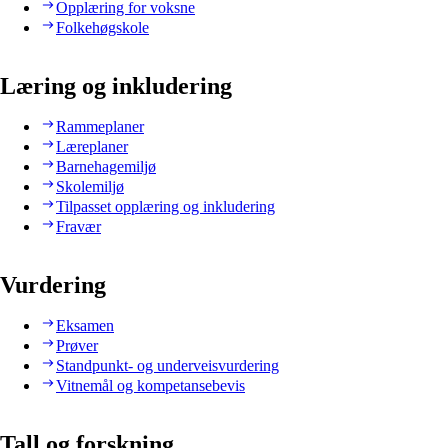
Opplæring for voksne
Folkehøgskole
Læring og inkludering
Rammeplaner
Læreplaner
Barnehagemiljø
Skolemiljø
Tilpasset opplæring og inkludering
Fravær
Vurdering
Eksamen
Prøver
Standpunkt- og underveisvurdering
Vitnemål og kompetansebevis
Tall og forskning