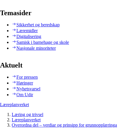
Temasider
Sikkerhet og beredskap
Læremidler
Digitalisering
Samisk i barnehage og skole
Nasjonale minoriteter
Aktuelt
For pressen
Høringer
Nyhetsvarsel
Om Udir
Læreplanverket
Læring og trivsel
Læreplanverket
Overordna del – verdiar og prinsipp for grunnopplæringa