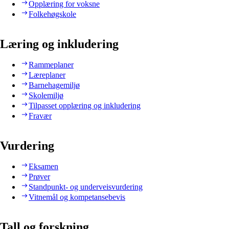
Opplæring for voksne
Folkehøgskole
Læring og inkludering
Rammeplaner
Læreplaner
Barnehagemiljø
Skolemiljø
Tilpasset opplæring og inkludering
Fravær
Vurdering
Eksamen
Prøver
Standpunkt- og underveisvurdering
Vitnemål og kompetansebevis
Tall og forskning