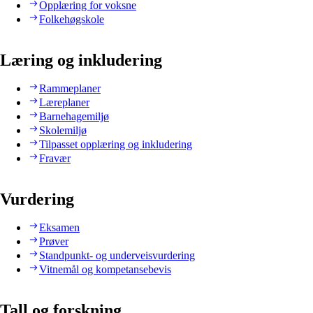
Opplæring for voksne
Folkehøgskole
Læring og inkludering
Rammeplaner
Læreplaner
Barnehagemiljø
Skolemiljø
Tilpasset opplæring og inkludering
Fravær
Vurdering
Eksamen
Prøver
Standpunkt- og underveisvurdering
Vitnemål og kompetansebevis
Tall og forskning