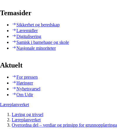
Temasider
Sikkerhet og beredskap
Læremidler
Digitalisering
Samisk i barnehage og skole
Nasjonale minoriteter
Aktuelt
For pressen
Høringer
Nyhetsvarsel
Om Udir
Læreplanverket
Læring og trivsel
Læreplanverket
Overordna del – verdiar og prinsipp for grunnopplæringa