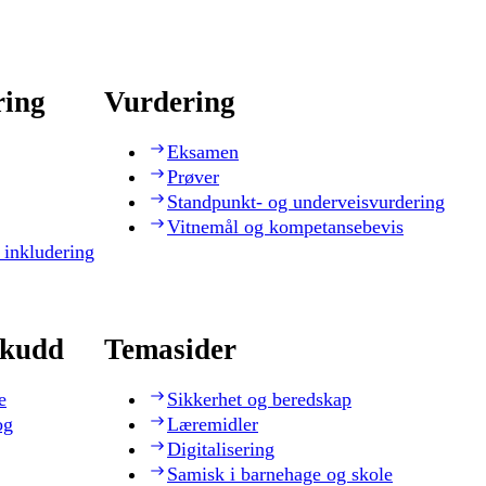
ring
Vurdering
Eksamen
Prøver
Standpunkt- og underveisvurdering
Vitnemål og kompetansebevis
 inkludering
skudd
Temasider
e
Sikkerhet og beredskap
og
Læremidler
Digitalisering
Samisk i barnehage og skole