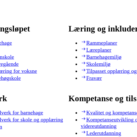
ngsløpet
Læring og inklude
ehage
Rammeplaner
Læreplaner
nskole
Barnehagemiljø
regående
Skolemiljø
æring for voksne
Tilpasset opplæring og
ehøgskole
Fravær
rk
Kompetanse og til
lverk for barnehage
Kvalitet og kompetans
lverk for skole og opplæring
Kompetanseutvikling 
videreutdanning
n
Lederutdanning