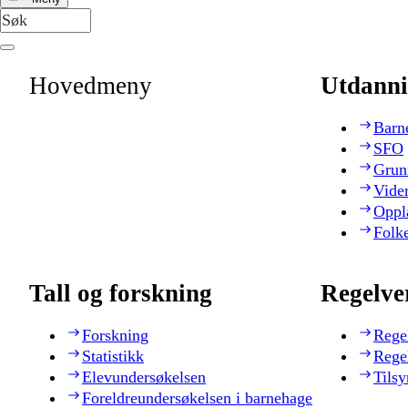
Hovedmeny
Utdanni
Barn
SFO
Grun
Vide
Oppl
Folk
Tall og forskning
Regelve
Forskning
Rege
Statistikk
Rege
Elevundersøkelsen
Tilsy
Foreldreundersøkelsen i barnehage