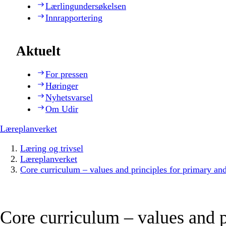
Lærlingundersøkelsen
Innrapportering
Aktuelt
For pressen
Høringer
Nyhetsvarsel
Om Udir
Læreplanverket
Læring og trivsel
Læreplanverket
Core curriculum – values and principles for primary an
Core curriculum – values and p