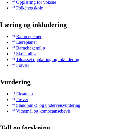
Opplæring for voksne
Folkehøgskole
Læring og inkludering
Rammeplaner
Læreplaner
Barnehagemiljø
Skolemiljø
Tilpasset opplæring og inkludering
Fravær
Vurdering
Eksamen
Prøver
Standpunkt- og underveisvurdering
Vitnemål og kompetansebevis
Tall og forskning