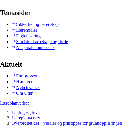
Temasider
Sikkerhet og beredskap
Læremidler
Digitalisering
Samisk i barnehage og skole
Nasjonale minoriteter
Aktuelt
For pressen
Høringer
Nyhetsvarsel
Om Udir
Læreplanverket
Læring og trivsel
Læreplanverket
Overordnet del – verdier og prinsipper for grunnopplæringen