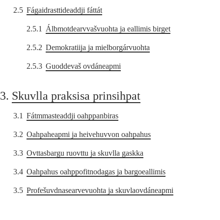
2.5
Fágaidrasttideaddji fáttát
2.5.1
Álbmotdearvvašvuohta ja eallimis birget
2.5.2
Demokratiija ja mielborgárvuohta
2.5.3
Guoddevaš ovdáneapmi
3.
Skuvlla praksisa prinsihpat
3.1
Fátmmasteaddji oahppanbiras
3.2
Oahpaheapmi ja heivehuvvon oahpahus
3.3
Ovttasbargu ruovttu ja skuvlla gaskka
3.4
Oahpahus oahppofitnodagas ja bargoeallimis
3.5
Profešuvdnasearvevuohta ja skuvlaovdáneapmi