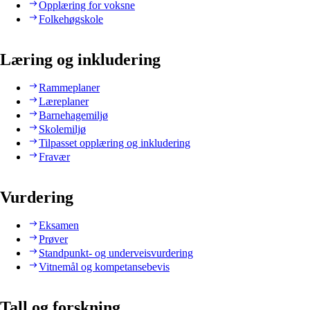
Opplæring for voksne
Folkehøgskole
Læring og inkludering
Rammeplaner
Læreplaner
Barnehagemiljø
Skolemiljø
Tilpasset opplæring og inkludering
Fravær
Vurdering
Eksamen
Prøver
Standpunkt- og underveisvurdering
Vitnemål og kompetansebevis
Tall og forskning