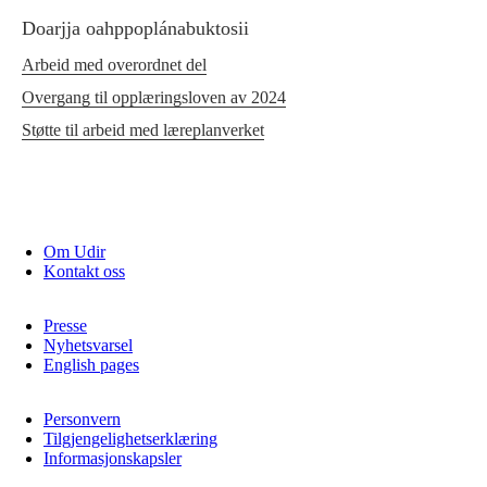
Doarjja oahppoplánabuktosii
Arbeid med overordnet del
Overgang til opplæringsloven av 2024
Støtte til arbeid med læreplanverket
Om Udir
Kontakt oss
Presse
Nyhetsvarsel
English pages
Personvern
Tilgjengelighetserklæring
Informasjonskapsler