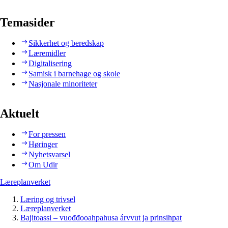
Temasider
Sikkerhet og beredskap
Læremidler
Digitalisering
Samisk i barnehage og skole
Nasjonale minoriteter
Aktuelt
For pressen
Høringer
Nyhetsvarsel
Om Udir
Læreplanverket
Læring og trivsel
Læreplanverket
Bajitoassi – vuođđooahpahusa árvvut ja prinsihpat