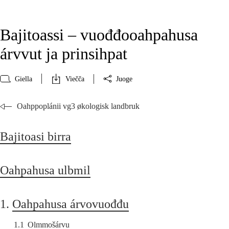
Bajitoassi – vuođđooahpahusa
árvvut ja prinsihpat
Giella
Viečča
Juoge
Oahppoplánii vg3 økologisk landbruk
Bajitoasi birra
Oahpahusa ulbmil
1.
Oahpahusa árvovuođđu
1.1
Olmmošárvu