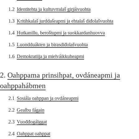
1.2
Identitehta ja kultuvrralaš girjáivuohta
1.3
Kritihkalaš jurddašeapmi ja ehtalaš diđolašvuohta
1.4
Hutkanillu, beroštupmi ja suokkardanhuovva
1.5
Luondduákten ja birasdiđolašvuohta
1.6
Demokratiija ja mielváikkuheapmi
2.
Oahppama prinsihpat, ovdáneapmi ja
oahppahábmen
2.1
Sosiála oahppan ja ovdáneapmi
2.2
Gealbu fágain
2.3
Vuođđogálggat
2.4
Oahppat oahppat