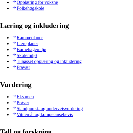
Opplæring for voksne
Folkehøgskole
Læring og inkludering
Rammeplaner
Læreplaner
Barnehagemiljø
Skolemiljø
Tilpasset opplæring og inkludering
Fravær
Vurdering
Eksamen
Prøver
Standpunkt- og underveisvurdering
Vitnemål og kompetansebevis
Tall og forskning