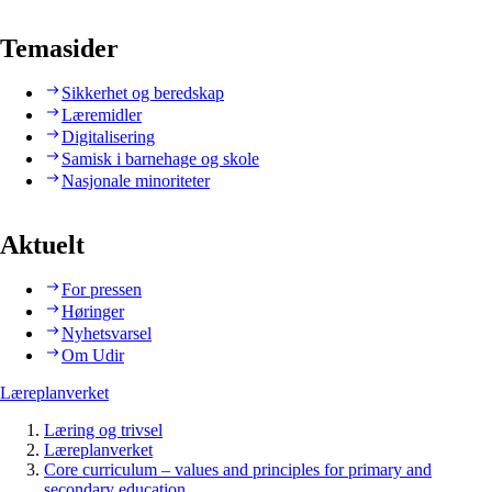
Temasider
Sikkerhet og beredskap
Læremidler
Digitalisering
Samisk i barnehage og skole
Nasjonale minoriteter
Aktuelt
For pressen
Høringer
Nyhetsvarsel
Om Udir
Læreplanverket
Læring og trivsel
Læreplanverket
Core curriculum – values and principles for primary and
secondary education