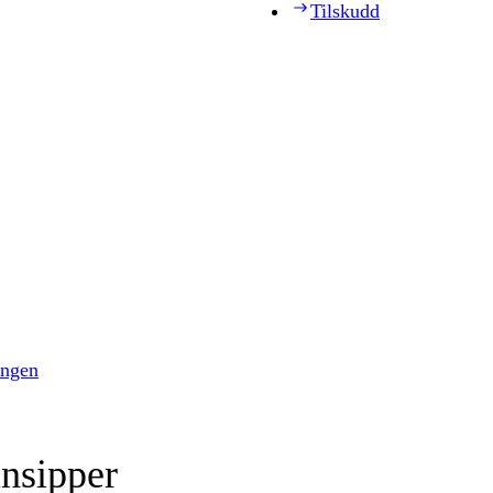
Tilskudd
ingen
insipper