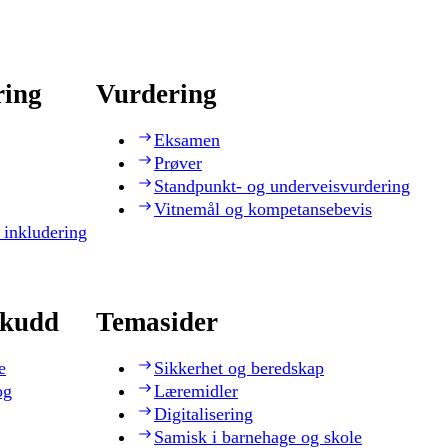
ring
Vurdering
Eksamen
Prøver
Standpunkt- og underveisvurdering
Vitnemål og kompetansebevis
 inkludering
skudd
Temasider
e
Sikkerhet og beredskap
og
Læremidler
Digitalisering
Samisk i barnehage og skole