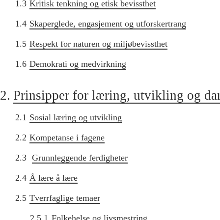
1.3
Kritisk tenkning og etisk bevissthet
1.4
Skaperglede, engasjement og utforskertrang
1.5
Respekt for naturen og miljøbevissthet
1.6
Demokrati og medvirkning
2.
Prinsipper for læring, utvikling og d
2.1
Sosial læring og utvikling
2.2
Kompetanse i fagene
2.3
Grunnleggende ferdigheter
2.4
Å lære å lære
2.5
Tverrfaglige temaer
2.5.1
Folkehelse og livsmestring