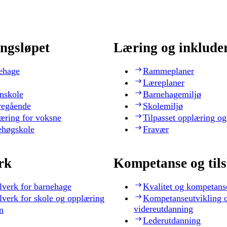
ngsløpet
Læring og inklude
ehage
Rammeplaner
Læreplaner
nskole
Barnehagemiljø
regående
Skolemiljø
æring for voksne
Tilpasset opplæring og
ehøgskole
Fravær
rk
Kompetanse og til
lverk for barnehage
Kvalitet og kompetans
lverk for skole og opplæring
Kompetanseutvikling 
videreutdanning
n
Lederutdanning