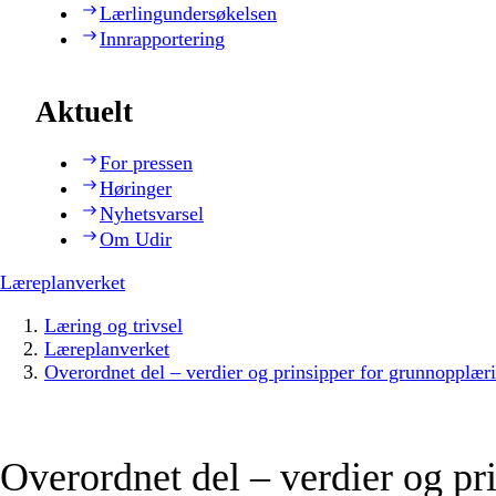
Lærlingundersøkelsen
Innrapportering
Aktuelt
For pressen
Høringer
Nyhetsvarsel
Om Udir
Læreplanverket
Læring og trivsel
Læreplanverket
Overordnet del – verdier og prinsipper for grunnopplær
Overordnet del – verdier og pr