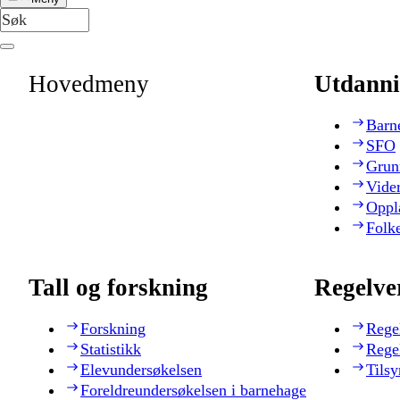
Hovedmeny
Utdanni
Barn
SFO
Grun
Vide
Oppl
Folk
Tall og forskning
Regelve
Forskning
Rege
Statistikk
Rege
Elevundersøkelsen
Tilsy
Foreldreundersøkelsen i barnehage