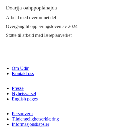
Doarjja oahppoplánajda
Arbeid med overordnet del
Overgang til opplæringsloven av 2024
Støtte til arbeid med læreplanverket
Om Udir
Kontakt oss
Presse
Nyhetsvarsel
English pages
Personvern
Tilgjengelighetserklæring
Informasjonskapsler