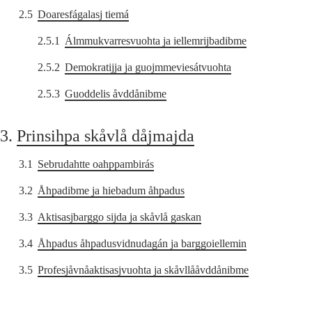
2.5
Doaresfágalasj tiemá
2.5.1
Álmmukvarresvuohta ja iellemrijbadibme
2.5.2
Demokratijja ja guojmmeviesátvuohta
2.5.3
Guoddelis åvddånibme
3.
Prinsihpa skåvlå dåjmajda
3.1
Sebrudahtte oahppambirás
3.2
Åhpadibme ja hiebadum åhpadus
3.3
Aktisasjbarggo sijda ja skåvlå gaskan
3.4
Åhpadus åhpadusvidnudagán ja barggoiellemin
3.5
Profesjåvnåaktisasjvuohta ja skåvllååvddånibme