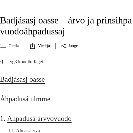
Badjásasj oasse – árvo ja prinsihpa
vuodoåhpadussaj
Giella
Viedtja
Juoge
vg3 konditorfaget
Badjásasj oasse
Åhpadusá ulmme
1.
Åhpadusá árvvovuodo
1.1
Almasjárvvo