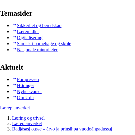
Temasider
Sikkerhet og beredskap
Læremidler
Digitalisering
Samisk i barnehage og skole
Nasjonale minoriteter
Aktuelt
For pressen
Høringer
Nyhetsvarsel
Om Udir
Læreplanverket
Læring og trivsel
Læreplanverket
Badjásasj oasse – árvo ja prinsihpa vuodoåhpadussaj