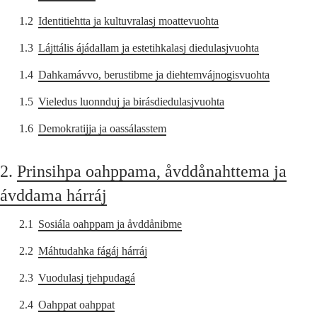
1.2
Identitiehtta ja kultuvralasj moattevuohta
1.3
Lájttális ájádallam ja estetihkalasj diedulasjvuohta
1.4
Dahkamávvo, berustibme ja diehtemvájnogisvuohta
1.5
Vieledus luonnduj ja birásdiedulasjvuohta
1.6
Demokratijja ja oassálasstem
2.
Prinsihpa oahppama, åvddånahttema ja
ávddama hárráj
2.1
Sosiála oahppam ja åvddånibme
2.2
Máhtudahka fágáj hárráj
2.3
Vuodulasj tjehpudagá
2.4
Oahppat oahppat