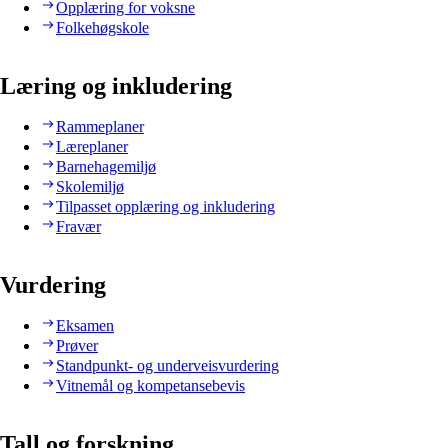
Opplæring for voksne
Folkehøgskole
Læring og inkludering
Rammeplaner
Læreplaner
Barnehagemiljø
Skolemiljø
Tilpasset opplæring og inkludering
Fravær
Vurdering
Eksamen
Prøver
Standpunkt- og underveisvurdering
Vitnemål og kompetansebevis
Tall og forskning