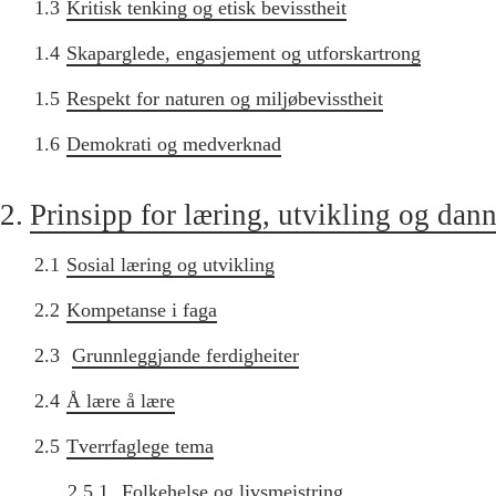
1.3
Kritisk tenking og etisk bevisstheit
1.4
Skaparglede, engasjement og utforskartrong
1.5
Respekt for naturen og miljøbevisstheit
1.6
Demokrati og medverknad
2.
Prinsipp for læring, utvikling og dan
2.1
Sosial læring og utvikling
2.2
Kompetanse i faga
2.3
Grunnleggjande ferdigheiter
2.4
Å lære å lære
2.5
Tverrfaglege tema
2.5.1
Folkehelse og livsmeistring