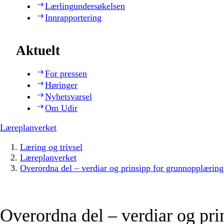
Lærlingundersøkelsen
Innrapportering
Aktuelt
For pressen
Høringer
Nyhetsvarsel
Om Udir
Læreplanverket
Læring og trivsel
Læreplanverket
Overordna del – verdiar og prinsipp for grunnopplæring
Overordna del – verdiar og pri