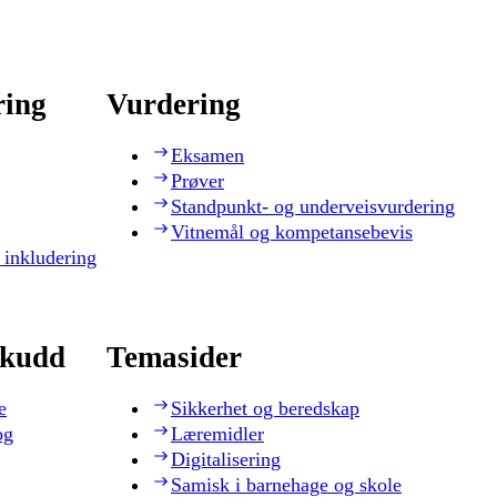
ring
Vurdering
Eksamen
Prøver
Standpunkt- og underveisvurdering
Vitnemål og kompetansebevis
 inkludering
skudd
Temasider
e
Sikkerhet og beredskap
og
Læremidler
Digitalisering
Samisk i barnehage og skole