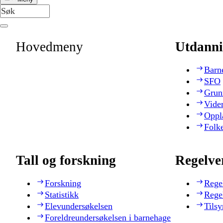
Hovedmeny
Utdanni
Barn
SFO
Grun
Vide
Oppl
Folk
Tall og forskning
Regelve
Forskning
Rege
Statistikk
Rege
Elevundersøkelsen
Tilsy
Foreldreundersøkelsen i barnehage