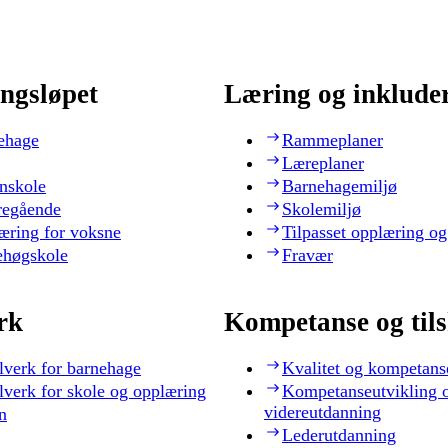
ngsløpet
Læring og inklude
ehage
Rammeplaner
Læreplaner
nskole
Barnehagemiljø
regående
Skolemiljø
æring for voksne
Tilpasset opplæring og
ehøgskole
Fravær
rk
Kompetanse og til
lverk for barnehage
Kvalitet og kompetans
lverk for skole og opplæring
Kompetanseutvikling 
videreutdanning
n
Lederutdanning