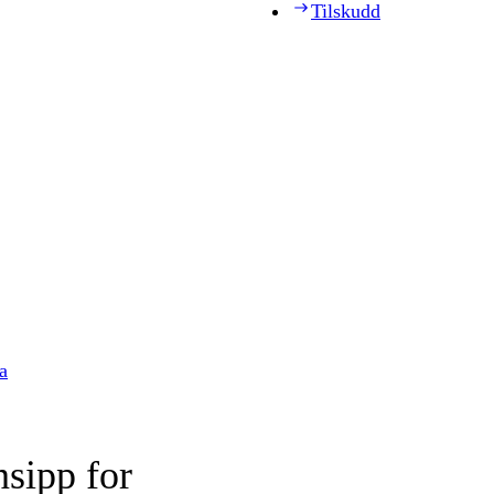
Tilskudd
a
nsipp for