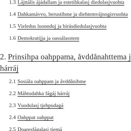
1.3
Lájttális ájádallam ja estetihkalasj diedulasjvuohta
1.4
Dahkamávvo, berustibme ja diehtemvájnogisvuohta
1.5
Vieledus luonnduj ja birásdiedulasjvuohta
1.6
Demokratijja ja oassálasstem
2.
Prinsihpa oahppama, åvddånahttema 
hárráj
2.1
Sosiála oahppam ja åvddånibme
2.2
Máhtudahka fágáj hárráj
2.3
Vuodulasj tjehpudagá
2.4
Oahppat oahppat
2.5
Doaresfágalasj tiemá