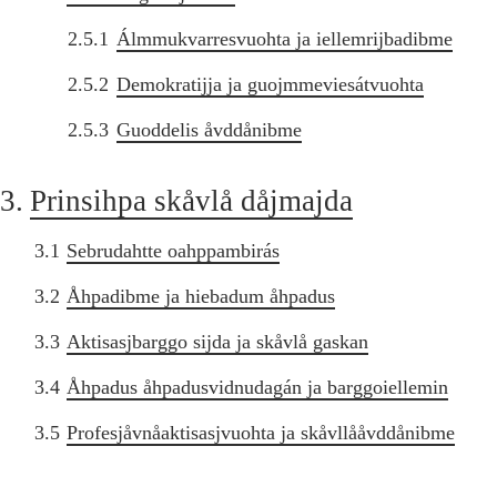
2.5.1
Álmmukvarresvuohta ja iellemrijbadibme
2.5.2
Demokratijja ja guojmmeviesátvuohta
2.5.3
Guoddelis åvddånibme
3.
Prinsihpa skåvlå dåjmajda
3.1
Sebrudahtte oahppambirás
3.2
Åhpadibme ja hiebadum åhpadus
3.3
Aktisasjbarggo sijda ja skåvlå gaskan
3.4
Åhpadus åhpadusvidnudagán ja barggoiellemin
3.5
Profesjåvnåaktisasjvuohta ja skåvllååvddånibme