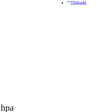
Tilskudd
ihpa