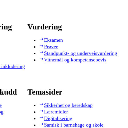
ring
Vurdering
Eksamen
Prøver
Standpunkt- og underveisvurdering
Vitnemål og kompetansebevis
 inkludering
skudd
Temasider
e
Sikkerhet og beredskap
og
Læremidler
Digitalisering
Samisk i barnehage og skole