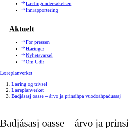
Lærlingundersøkelsen
Innrapportering
Aktuelt
For pressen
Høringer
Nyhetsvarsel
Om Udir
Læreplanverket
Læring og trivsel
Læreplanverket
Badjásasj oasse – árvo ja prinsihpa vuodoåhpadussaj
Badjásasj oasse – árvo ja prins