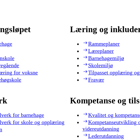
ngsløpet
Læring og inklude
ehage
Rammeplaner
Læreplaner
nskole
Barnehagemiljø
regående
Skolemiljø
æring for voksne
Tilpasset opplæring og
ehøgskole
Fravær
rk
Kompetanse og til
lverk for barnehage
Kvalitet og kompetans
lverk for skole og opplæring
Kompetanseutvikling 
videreutdanning
n
Lederutdanning