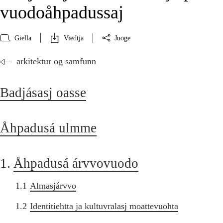
vuodoåhpadussaj
Giella
Viedtja
Juoge
arkitektur og samfunn
Badjásasj oasse
Åhpadusá ulmme
1.
Åhpadusá árvvovuodo
1.1
Almasjárvvo
1.2
Identitiehtta ja kultuvralasj moattevuohta