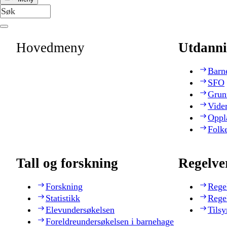
Hovedmeny
Utdanni
Barn
SFO
Grun
Vide
Oppl
Folk
Tall og forskning
Regelve
Forskning
Rege
Statistikk
Rege
Elevundersøkelsen
Tilsy
Foreldreundersøkelsen i barnehage