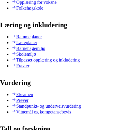
Opplæring for voksne
Folkehøgskole
Læring og inkludering
Rammeplaner
Læreplaner
Barnehagemiljø
Skolemiljø
Tilpasset opplæring og inkludering
Fravær
Vurdering
Eksamen
Prøver
Standpunkt- og underveisvurdering
Vitnemål og kompetansebevis
Tall og forskning