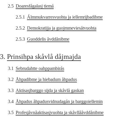
2.5
Doaresfágalasj tiemá
2.5.1
Álmmukvarresvuohta ja iellemrijbadibme
2.5.2
Demokratijja ja guojmmeviesátvuohta
2.5.3
Guoddelis åvddånibme
3.
Prinsihpa skåvlå dåjmajda
3.1
Sebrudahtte oahppambirás
3.2
Åhpadibme ja hiebadum åhpadus
3.3
Aktisasjbarggo sijda ja skåvlå gaskan
3.4
Åhpadus åhpadusvidnudagán ja barggoiellemin
3.5
Profesjåvnåaktisasjvuohta ja skåvllååvddånibme