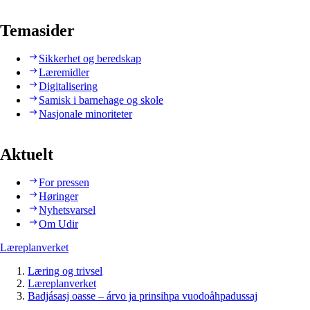
Temasider
Sikkerhet og beredskap
Læremidler
Digitalisering
Samisk i barnehage og skole
Nasjonale minoriteter
Aktuelt
For pressen
Høringer
Nyhetsvarsel
Om Udir
Læreplanverket
Læring og trivsel
Læreplanverket
Badjásasj oasse – árvo ja prinsihpa vuodoåhpadussaj