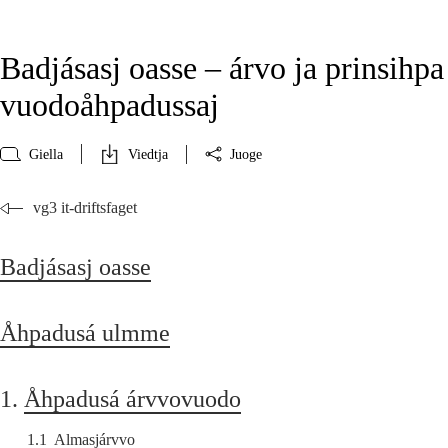
Badjásasj oasse – árvo ja prinsihpa
vuodoåhpadussaj
Giella
Viedtja
Juoge
vg3 it-driftsfaget
Badjásasj oasse
Åhpadusá ulmme
1.
Åhpadusá árvvovuodo
1.1
Almasjárvvo