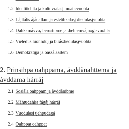
1.2
Identitiehtta ja kultuvralasj moattevuohta
1.3
Lájttális ájádallam ja estetihkalasj diedulasjvuohta
1.4
Dahkamávvo, berustibme ja diehtemvájnogisvuohta
1.5
Vieledus luonnduj ja birásdiedulasjvuohta
1.6
Demokratijja ja oassálasstem
2.
Prinsihpa oahppama, åvddånahttema ja
ávddama hárráj
2.1
Sosiála oahppam ja åvddånibme
2.2
Máhtudahka fágáj hárráj
2.3
Vuodulasj tjehpudagá
2.4
Oahppat oahppat