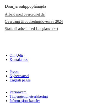
Doarjja oahppoplánajda
Arbeid med overordnet del
Overgang til opplæringsloven av 2024
Støtte til arbeid med læreplanverket
Om Udir
Kontakt oss
Presse
Nyhetsvarsel
English pages
Personvern
Tilgjengelighetserklæring
Informasjonskapsler