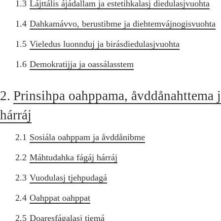
1.3
Lájttális ájádallam ja estetihkalasj diedulasjvuohta
1.4
Dahkamávvo, berustibme ja diehtemvájnogisvuohta
1.5
Vieledus luonnduj ja birásdiedulasjvuohta
1.6
Demokratijja ja oassálasstem
2.
Prinsihpa oahppama, åvddånahttema 
hárráj
2.1
Sosiála oahppam ja åvddånibme
2.2
Máhtudahka fágáj hárráj
2.3
Vuodulasj tjehpudagá
2.4
Oahppat oahppat
2.5
Doaresfágalasj tiemá