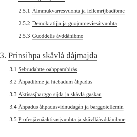
2.5.1
Álmmukvarresvuohta ja iellemrijbadibme
2.5.2
Demokratijja ja guojmmeviesátvuohta
2.5.3
Guoddelis åvddånibme
3.
Prinsihpa skåvlå dåjmajda
3.1
Sebrudahtte oahppambirás
3.2
Åhpadibme ja hiebadum åhpadus
3.3
Aktisasjbarggo sijda ja skåvlå gaskan
3.4
Åhpadus åhpadusvidnudagán ja barggoiellemin
3.5
Profesjåvnåaktisasjvuohta ja skåvllååvddånibme