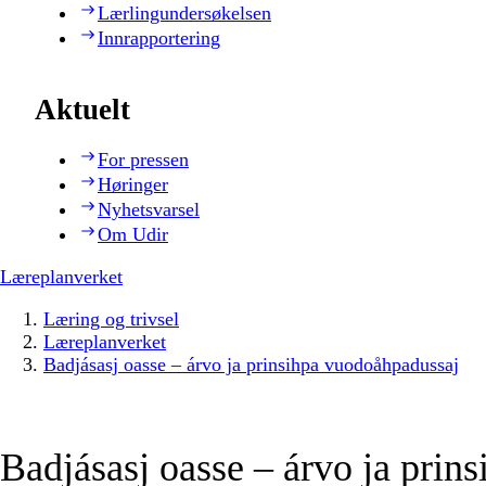
Lærlingundersøkelsen
Innrapportering
Aktuelt
For pressen
Høringer
Nyhetsvarsel
Om Udir
Læreplanverket
Læring og trivsel
Læreplanverket
Badjásasj oasse – árvo ja prinsihpa vuodoåhpadussaj
Badjásasj oasse – árvo ja prins