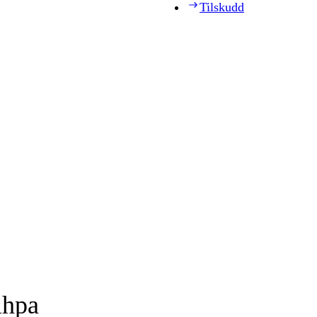
Tilskudd
ihpa