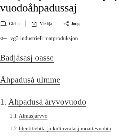
vuodoåhpadussaj
Giella
Viedtja
Juoge
vg3 industriell matproduksjon
Badjásasj oasse
Åhpadusá ulmme
1.
Åhpadusá árvvovuodo
1.1
Almasjárvvo
1.2
Identitiehtta ja kultuvralasj moattevuohta