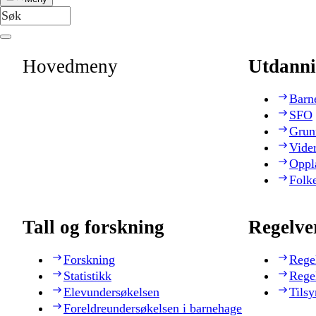
Hovedmeny
Utdanni
Barn
SFO
Grun
Vide
Oppl
Folk
Tall og forskning
Regelve
Forskning
Rege
Statistikk
Rege
Elevundersøkelsen
Tilsy
Foreldreundersøkelsen i barnehage