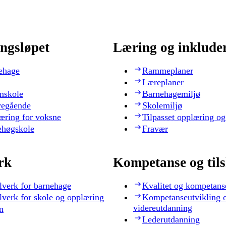
ngsløpet
Læring og inklude
ehage
Rammeplaner
Læreplaner
nskole
Barnehagemiljø
regående
Skolemiljø
æring for voksne
Tilpasset opplæring og
ehøgskole
Fravær
rk
Kompetanse og til
lverk for barnehage
Kvalitet og kompetans
lverk for skole og opplæring
Kompetanseutvikling 
videreutdanning
n
Lederutdanning