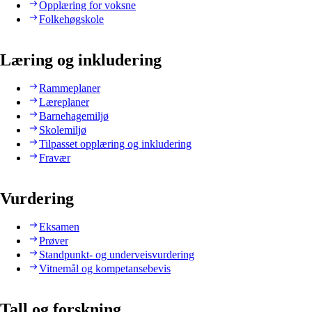
Opplæring for voksne
Folkehøgskole
Læring og inkludering
Rammeplaner
Læreplaner
Barnehagemiljø
Skolemiljø
Tilpasset opplæring og inkludering
Fravær
Vurdering
Eksamen
Prøver
Standpunkt- og underveisvurdering
Vitnemål og kompetansebevis
Tall og forskning