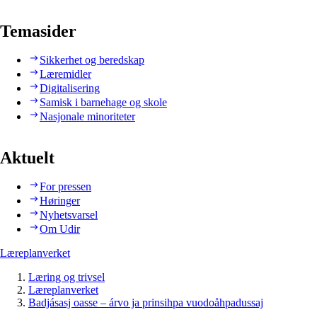
Temasider
Sikkerhet og beredskap
Læremidler
Digitalisering
Samisk i barnehage og skole
Nasjonale minoriteter
Aktuelt
For pressen
Høringer
Nyhetsvarsel
Om Udir
Læreplanverket
Læring og trivsel
Læreplanverket
Badjásasj oasse – árvo ja prinsihpa vuodoåhpadussaj