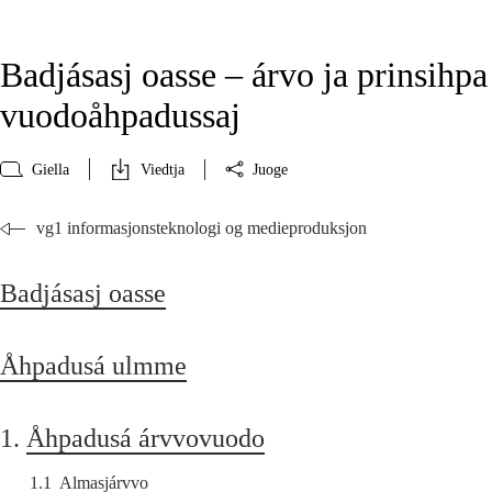
Badjásasj oasse – árvo ja prinsihpa
vuodoåhpadussaj
Giella
Viedtja
Juoge
vg1 informasjonsteknologi og medieproduksjon
Badjásasj oasse
Åhpadusá ulmme
1.
Åhpadusá árvvovuodo
1.1
Almasjárvvo