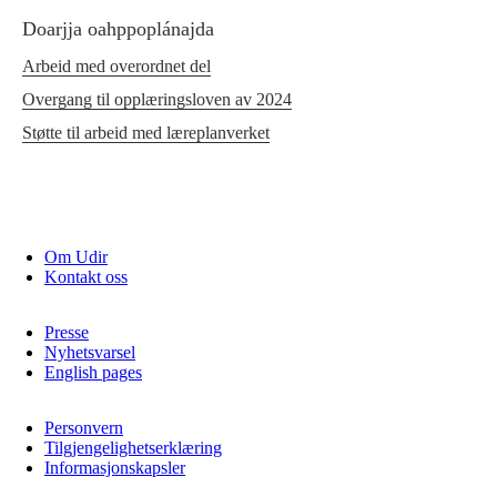
Doarjja oahppoplánajda
Arbeid med overordnet del
Overgang til opplæringsloven av 2024
Støtte til arbeid med læreplanverket
Om Udir
Kontakt oss
Presse
Nyhetsvarsel
English pages
Personvern
Tilgjengelighetserklæring
Informasjonskapsler