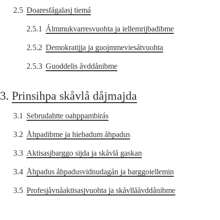
2.5
Doaresfágalasj tiemá
2.5.1
Álmmukvarresvuohta ja iellemrijbadibme
2.5.2
Demokratijja ja guojmmeviesátvuohta
2.5.3
Guoddelis åvddånibme
3.
Prinsihpa skåvlå dåjmajda
3.1
Sebrudahtte oahppambirás
3.2
Åhpadibme ja hiebadum åhpadus
3.3
Aktisasjbarggo sijda ja skåvlå gaskan
3.4
Åhpadus åhpadusvidnudagán ja barggoiellemin
3.5
Profesjåvnåaktisasjvuohta ja skåvllååvddånibme