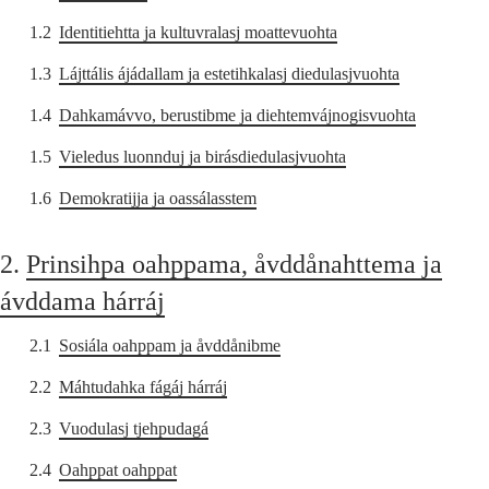
1.2
Identitiehtta ja kultuvralasj moattevuohta
1.3
Lájttális ájádallam ja estetihkalasj diedulasjvuohta
1.4
Dahkamávvo, berustibme ja diehtemvájnogisvuohta
1.5
Vieledus luonnduj ja birásdiedulasjvuohta
1.6
Demokratijja ja oassálasstem
2.
Prinsihpa oahppama, åvddånahttema ja
ávddama hárráj
2.1
Sosiála oahppam ja åvddånibme
2.2
Máhtudahka fágáj hárráj
2.3
Vuodulasj tjehpudagá
2.4
Oahppat oahppat