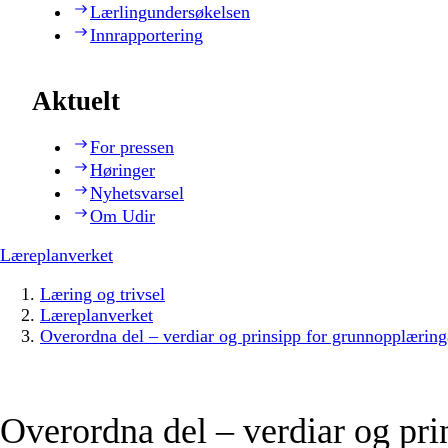
Lærlingundersøkelsen
Innrapportering
Aktuelt
For pressen
Høringer
Nyhetsvarsel
Om Udir
Læreplanverket
Læring og trivsel
Læreplanverket
Overordna del – verdiar og prinsipp for grunnopplæring
Overordna del – verdiar og pri