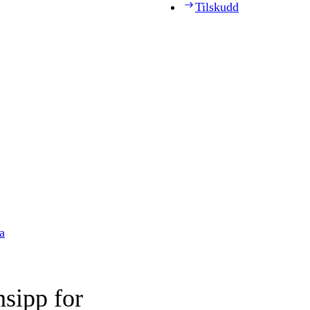
Tilskudd
a
nsipp for