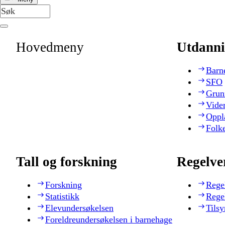
Hovedmeny
Utdanni
Barn
SFO
Grun
Vide
Oppl
Folk
Tall og forskning
Regelve
Forskning
Rege
Statistikk
Rege
Elevundersøkelsen
Tilsy
Foreldreundersøkelsen i barnehage