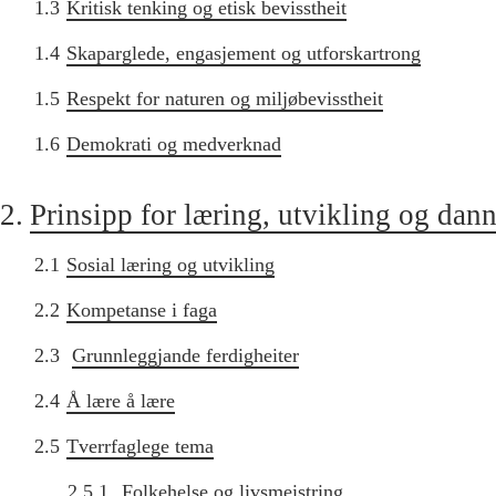
1.3
Kritisk tenking og etisk bevisstheit
1.4
Skaparglede, engasjement og utforskartrong
1.5
Respekt for naturen og miljøbevisstheit
1.6
Demokrati og medverknad
2.
Prinsipp for læring, utvikling og dan
2.1
Sosial læring og utvikling
2.2
Kompetanse i faga
2.3
Grunnleggjande ferdigheiter
2.4
Å lære å lære
2.5
Tverrfaglege tema
2.5.1
Folkehelse og livsmeistring