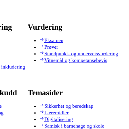
ring
Vurdering
Eksamen
Prøver
Standpunkt- og underveisvurdering
Vitnemål og kompetansebevis
 inkludering
skudd
Temasider
e
Sikkerhet og beredskap
og
Læremidler
Digitalisering
Samisk i barnehage og skole