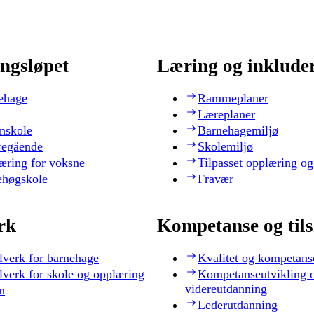
ngsløpet
Læring og inklude
ehage
Rammeplaner
Læreplaner
nskole
Barnehagemiljø
regående
Skolemiljø
æring for voksne
Tilpasset opplæring og
ehøgskole
Fravær
rk
Kompetanse og til
lverk for barnehage
Kvalitet og kompetans
lverk for skole og opplæring
Kompetanseutvikling 
videreutdanning
n
Lederutdanning