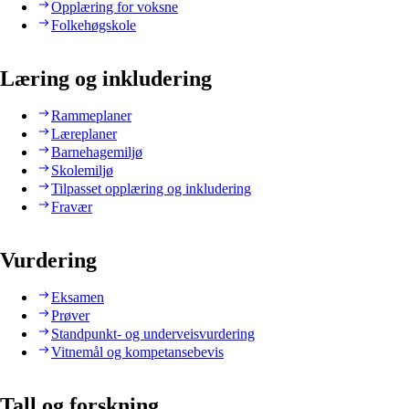
Opplæring for voksne
Folkehøgskole
Læring og inkludering
Rammeplaner
Læreplaner
Barnehagemiljø
Skolemiljø
Tilpasset opplæring og inkludering
Fravær
Vurdering
Eksamen
Prøver
Standpunkt- og underveisvurdering
Vitnemål og kompetansebevis
Tall og forskning