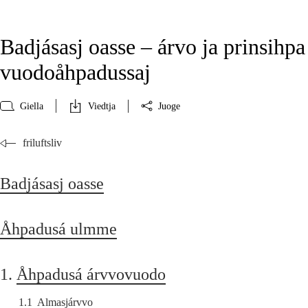
Badjásasj oasse – árvo ja prinsihpa
vuodoåhpadussaj
Giella
Viedtja
Juoge
friluftsliv
Badjásasj oasse
Åhpadusá ulmme
1.
Åhpadusá árvvovuodo
1.1
Almasjárvvo