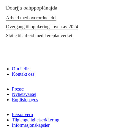
Doarjja oahppoplánajda
Arbeid med overordnet del
Overgang til opplæringsloven av 2024
Støtte til arbeid med læreplanverket
Om Udir
Kontakt oss
Presse
Nyhetsvarsel
English pages
Personvern
Tilgjengelighetserklæring
Informasjonskapsler