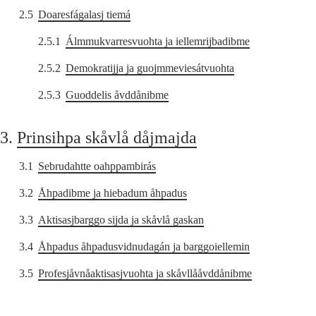
2.5
Doaresfágalasj tiemá
2.5.1
Álmmukvarresvuohta ja iellemrijbadibme
2.5.2
Demokratijja ja guojmmeviesátvuohta
2.5.3
Guoddelis åvddånibme
3.
Prinsihpa skåvlå dåjmajda
3.1
Sebrudahtte oahppambirás
3.2
Åhpadibme ja hiebadum åhpadus
3.3
Aktisasjbarggo sijda ja skåvlå gaskan
3.4
Åhpadus åhpadusvidnudagán ja barggoiellemin
3.5
Profesjåvnåaktisasjvuohta ja skåvllååvddånibme