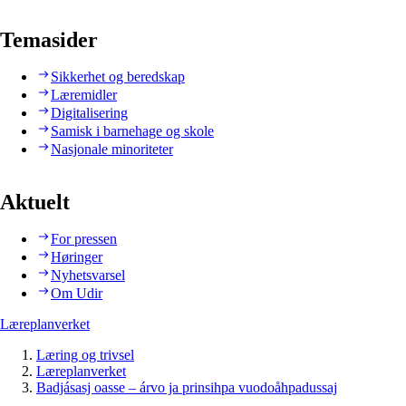
Temasider
Sikkerhet og beredskap
Læremidler
Digitalisering
Samisk i barnehage og skole
Nasjonale minoriteter
Aktuelt
For pressen
Høringer
Nyhetsvarsel
Om Udir
Læreplanverket
Læring og trivsel
Læreplanverket
Badjásasj oasse – árvo ja prinsihpa vuodoåhpadussaj