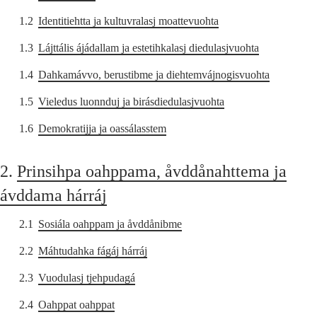
1.2
Identitiehtta ja kultuvralasj moattevuohta
1.3
Lájttális ájádallam ja estetihkalasj diedulasjvuohta
1.4
Dahkamávvo, berustibme ja diehtemvájnogisvuohta
1.5
Vieledus luonnduj ja birásdiedulasjvuohta
1.6
Demokratijja ja oassálasstem
2.
Prinsihpa oahppama, åvddånahttema ja
ávddama hárráj
2.1
Sosiála oahppam ja åvddånibme
2.2
Máhtudahka fágáj hárráj
2.3
Vuodulasj tjehpudagá
2.4
Oahppat oahppat