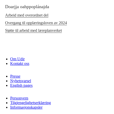
Doarjja oahppoplánajda
Arbeid med overordnet del
Overgang til opplæringsloven av 2024
Støtte til arbeid med læreplanverket
Om Udir
Kontakt oss
Presse
Nyhetsvarsel
English pages
Personvern
Tilgjengelighetserklæring
Informasjonskapsler