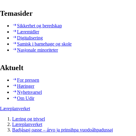
Temasider
Sikkerhet og beredskap
Læremidler
Digitalisering
Samisk i barnehage og skole
Nasjonale minoriteter
Aktuelt
For pressen
Høringer
Nyhetsvarsel
Om Udir
Læreplanverket
Læring og trivsel
Læreplanverket
Badjásasj oasse – árvo ja prinsihpa vuodoåhpadussaj