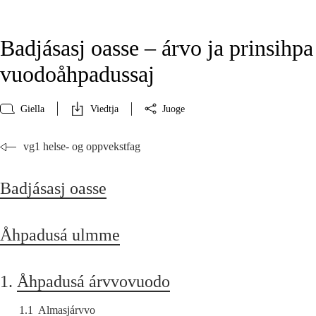
Badjásasj oasse – árvo ja prinsihpa
vuodoåhpadussaj
Giella
Viedtja
Juoge
vg1 helse- og oppvekstfag
Badjásasj oasse
Åhpadusá ulmme
1.
Åhpadusá árvvovuodo
1.1
Almasjárvvo