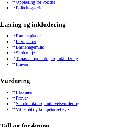
Opplæring for voksne
Folkehøgskole
Læring og inkludering
Rammeplaner
Læreplaner
Barnehagemiljø
Skolemiljø
Tilpasset opplæring og inkludering
Fravær
Vurdering
Eksamen
Prøver
Standpunkt- og underveisvurdering
Vitnemål og kompetansebevis
Tall og forskning