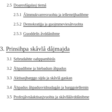
2.5
Doaresfágalasj tiemá
2.5.1
Álmmukvarresvuohta ja iellemrijbadibme
2.5.2
Demokratijja ja guojmmeviesátvuohta
2.5.3
Guoddelis åvddånibme
3.
Prinsihpa skåvlå dåjmajda
3.1
Sebrudahtte oahppambirás
3.2
Åhpadibme ja hiebadum åhpadus
3.3
Aktisasjbarggo sijda ja skåvlå gaskan
3.4
Åhpadus åhpadusvidnudagán ja barggoiellemin
3.5
Profesjåvnåaktisasjvuohta ja skåvllååvddånibme