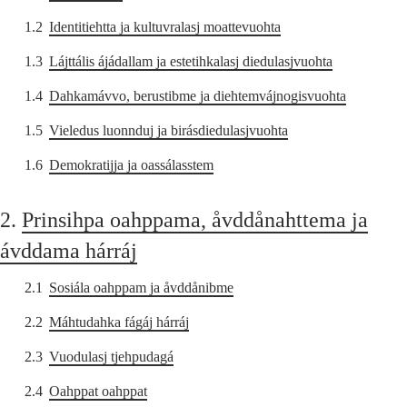
1.2
Identitiehtta ja kultuvralasj moattevuohta
1.3
Lájttális ájádallam ja estetihkalasj diedulasjvuohta
1.4
Dahkamávvo, berustibme ja diehtemvájnogisvuohta
1.5
Vieledus luonnduj ja birásdiedulasjvuohta
1.6
Demokratijja ja oassálasstem
2.
Prinsihpa oahppama, åvddånahttema ja
ávddama hárráj
2.1
Sosiála oahppam ja åvddånibme
2.2
Máhtudahka fágáj hárráj
2.3
Vuodulasj tjehpudagá
2.4
Oahppat oahppat