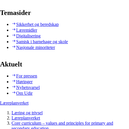
Temasider
Sikkerhet og beredskap
Læremidler
Digitalisering
Samisk i barnehage og skole
Nasjonale minoriteter
Aktuelt
For pressen
Høringer
Nyhetsvarsel
Om Udir
Læreplanverket
Læring og trivsel
Læreplanverket
Core curriculum – values and principles for primary and
secondary education