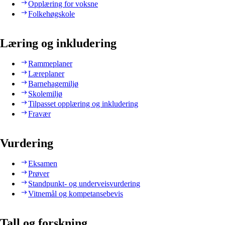
Opplæring for voksne
Folkehøgskole
Læring og inkludering
Rammeplaner
Læreplaner
Barnehagemiljø
Skolemiljø
Tilpasset opplæring og inkludering
Fravær
Vurdering
Eksamen
Prøver
Standpunkt- og underveisvurdering
Vitnemål og kompetansebevis
Tall og forskning