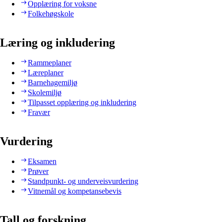
Opplæring for voksne
Folkehøgskole
Læring og inkludering
Rammeplaner
Læreplaner
Barnehagemiljø
Skolemiljø
Tilpasset opplæring og inkludering
Fravær
Vurdering
Eksamen
Prøver
Standpunkt- og underveisvurdering
Vitnemål og kompetansebevis
Tall og forskning