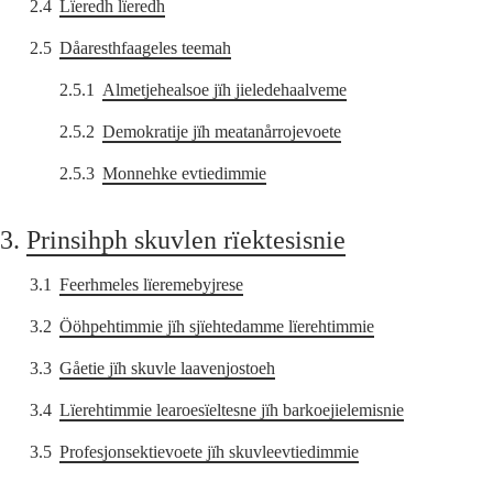
2.4
Lïeredh lïeredh
2.5
Dåaresthfaageles teemah
2.5.1
Almetjehealsoe jïh jieledehaalveme
2.5.2
Demokratije jïh meatanårrojevoete
2.5.3
Monnehke evtiedimmie
3.
Prinsihph skuvlen rïektesisnie
3.1
Feerhmeles lïeremebyjrese
3.2
Ööhpehtimmie jïh sjïehtedamme lïerehtimmie
3.3
Gåetie jïh skuvle laavenjostoeh
3.4
Lïerehtimmie learoesïeltesne jïh barkoejielemisnie
3.5
Profesjonsektievoete jïh skuvleevtiedimmie