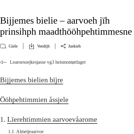
Bijjemes bielie – aarvoeh jïh
prinsihph maadthööhpehtimmesne
Gïele
Veedtjh
Juekieh
Learoesoejkesjasse vg3 heismontørfaget
Bijjemes bielien bïjre
Ööhpehtimmien åssjele
1.
Lïerehtimmien aarvoevåarome
1.1
Almetjeaarvoe