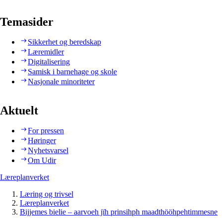
Temasider
Sikkerhet og beredskap
Læremidler
Digitalisering
Samisk i barnehage og skole
Nasjonale minoriteter
Aktuelt
For pressen
Høringer
Nyhetsvarsel
Om Udir
Læreplanverket
Læring og trivsel
Læreplanverket
Bijjemes bielie – aarvoeh jïh prinsihph maadthööhpehtimmesne