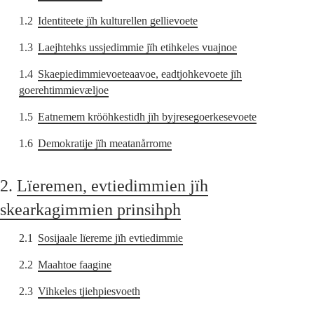
1.2
Identiteete jïh kulturellen gellievoete
1.3
Laejhtehks ussjedimmie jïh etihkeles vuajnoe
1.4
Skaepiedimmievoeteaavoe, eadtjohkevoete jïh
goerehtimmievæljoe
1.5
Eatnemem krööhkestidh jïh byjresegoerkesevoete
1.6
Demokratije jïh meatanårrome
2.
Lïeremen, evtiedimmien jïh
skearkagimmien prinsihph
2.1
Sosijaale lïereme jïh evtiedimmie
2.2
Maahtoe faagine
2.3
Vihkeles tjiehpiesvoeth