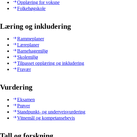
Opplæring for voksne
Folkehøgskole
Læring og inkludering
Rammeplaner
Læreplaner
Barnehagemiljø
Skolemiljø
Tilpasset opplæring og inkludering
Fravær
Vurdering
Eksamen
Prøver
Standpunkt- og underveisvurdering
Vitnemål og kompetansebevis
Tall og forskning