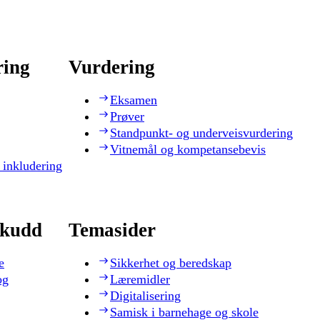
ring
Vurdering
Eksamen
Prøver
Standpunkt- og underveisvurdering
Vitnemål og kompetansebevis
 inkludering
skudd
Temasider
e
Sikkerhet og beredskap
og
Læremidler
Digitalisering
Samisk i barnehage og skole