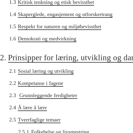
1.3
Kritisk tenkning og etisk bevissthet
1.4
Skaperglede, engasjement og utforskertrang
1.5
Respekt for naturen og miljøbevissthet
1.6
Demokrati og medvirkning
2.
Prinsipper for læring, utvikling og d
2.1
Sosial læring og utvikling
2.2
Kompetanse i fagene
2.3
Grunnleggende ferdigheter
2.4
Å lære å lære
2.5
Tverrfaglige temaer
2.5.1
Folkehelse og livsmestring