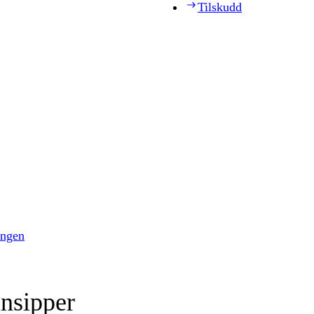
Tilskudd
ingen
insipper