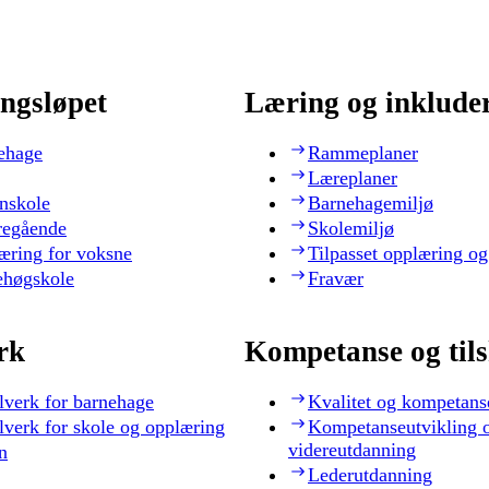
ngsløpet
Læring og inklude
ehage
Rammeplaner
Læreplaner
nskole
Barnehagemiljø
regående
Skolemiljø
æring for voksne
Tilpasset opplæring og
ehøgskole
Fravær
rk
Kompetanse og til
lverk for barnehage
Kvalitet og kompetans
lverk for skole og opplæring
Kompetanseutvikling 
videreutdanning
n
Lederutdanning