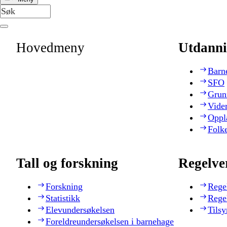
Hovedmeny
Utdanni
Barn
SFO
Grun
Vide
Oppl
Folk
Tall og forskning
Regelve
Forskning
Rege
Statistikk
Rege
Elevundersøkelsen
Tilsy
Foreldreundersøkelsen i barnehage