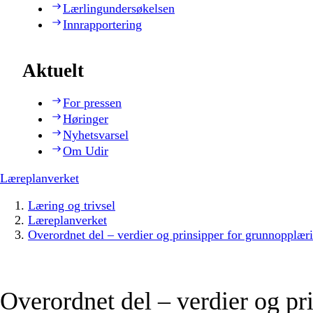
Lærlingundersøkelsen
Innrapportering
Aktuelt
For pressen
Høringer
Nyhetsvarsel
Om Udir
Læreplanverket
Læring og trivsel
Læreplanverket
Overordnet del – verdier og prinsipper for grunnopplær
Overordnet del – verdier og pr