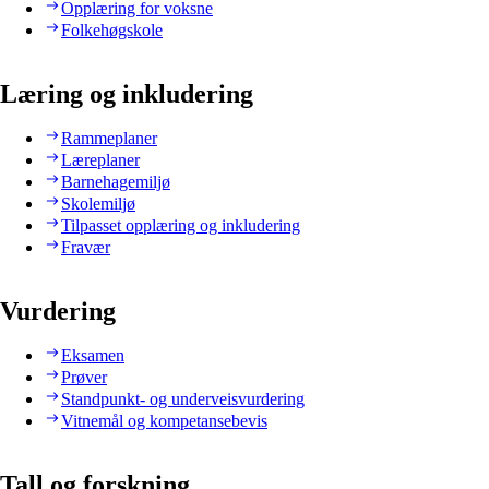
Opplæring for voksne
Folkehøgskole
Læring og inkludering
Rammeplaner
Læreplaner
Barnehagemiljø
Skolemiljø
Tilpasset opplæring og inkludering
Fravær
Vurdering
Eksamen
Prøver
Standpunkt- og underveisvurdering
Vitnemål og kompetansebevis
Tall og forskning