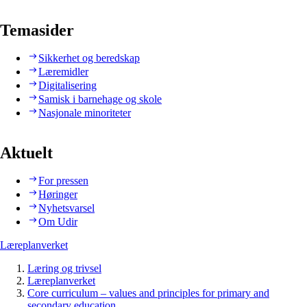
Temasider
Sikkerhet og beredskap
Læremidler
Digitalisering
Samisk i barnehage og skole
Nasjonale minoriteter
Aktuelt
For pressen
Høringer
Nyhetsvarsel
Om Udir
Læreplanverket
Læring og trivsel
Læreplanverket
Core curriculum – values and principles for primary and
secondary education