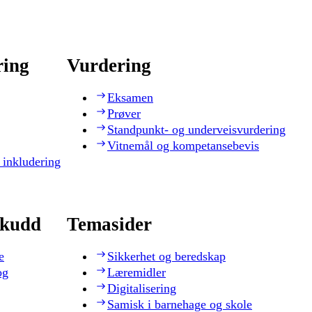
ring
Vurdering
Eksamen
Prøver
Standpunkt- og underveisvurdering
Vitnemål og kompetansebevis
 inkludering
skudd
Temasider
e
Sikkerhet og beredskap
og
Læremidler
Digitalisering
Samisk i barnehage og skole