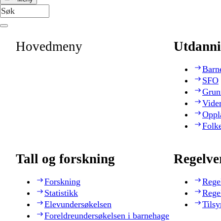
Hovedmeny
Utdanni
Barn
SFO
Grun
Vide
Oppl
Folk
Tall og forskning
Regelve
Forskning
Rege
Statistikk
Rege
Elevundersøkelsen
Tilsy
Foreldreundersøkelsen i barnehage