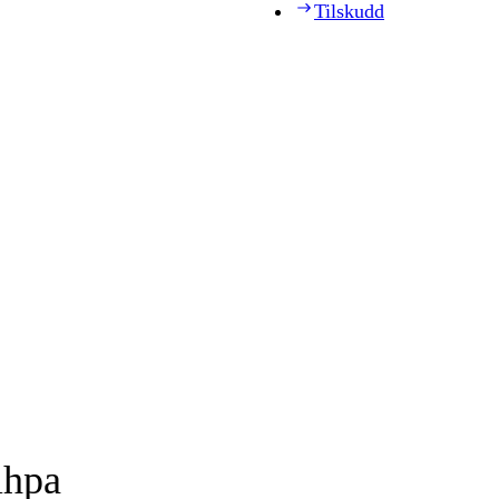
Tilskudd
ihpa