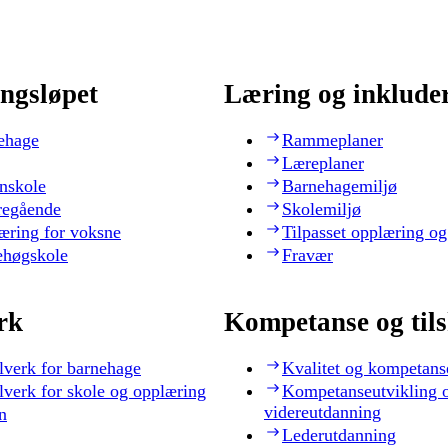
ngsløpet
Læring og inklude
ehage
Rammeplaner
Læreplaner
nskole
Barnehagemiljø
regående
Skolemiljø
æring for voksne
Tilpasset opplæring og
ehøgskole
Fravær
rk
Kompetanse og til
lverk for barnehage
Kvalitet og kompetans
lverk for skole og opplæring
Kompetanseutvikling 
videreutdanning
n
Lederutdanning