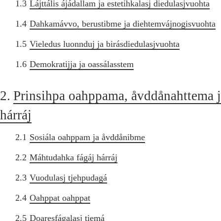
1.3
Lájttális ájádallam ja estetihkalasj diedulasjvuohta
1.4
Dahkamávvo, berustibme ja diehtemvájnogisvuohta
1.5
Vieledus luonnduj ja birásdiedulasjvuohta
1.6
Demokratijja ja oassálasstem
2.
Prinsihpa oahppama, åvddånahttema 
hárráj
2.1
Sosiála oahppam ja åvddånibme
2.2
Máhtudahka fágáj hárráj
2.3
Vuodulasj tjehpudagá
2.4
Oahppat oahppat
2.5
Doaresfágalasj tiemá