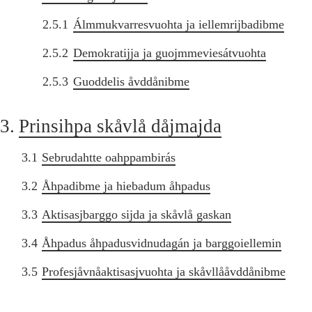
2.5.1
Álmmukvarresvuohta ja iellemrijbadibme
2.5.2
Demokratijja ja guojmmeviesátvuohta
2.5.3
Guoddelis åvddånibme
3.
Prinsihpa skåvlå dåjmajda
3.1
Sebrudahtte oahppambirás
3.2
Åhpadibme ja hiebadum åhpadus
3.3
Aktisasjbarggo sijda ja skåvlå gaskan
3.4
Åhpadus åhpadusvidnudagán ja barggoiellemin
3.5
Profesjåvnåaktisasjvuohta ja skåvllååvddånibme