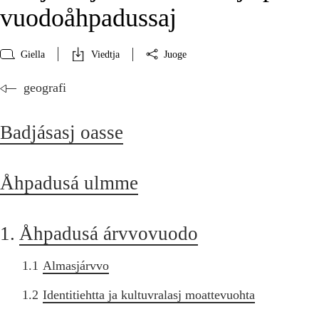
vuodoåhpadussaj
Giella
Viedtja
Juoge
geografi
Badjásasj oasse
Åhpadusá ulmme
1.
Åhpadusá árvvovuodo
1.1
Almasjárvvo
1.2
Identitiehtta ja kultuvralasj moattevuohta