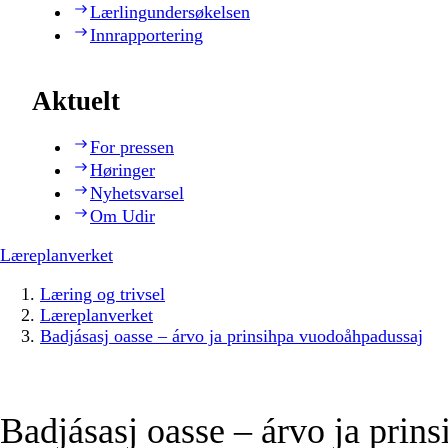
Lærlingundersøkelsen
Innrapportering
Aktuelt
For pressen
Høringer
Nyhetsvarsel
Om Udir
Læreplanverket
Læring og trivsel
Læreplanverket
Badjásasj oasse – árvo ja prinsihpa vuodoåhpadussaj
Badjásasj oasse – árvo ja prins