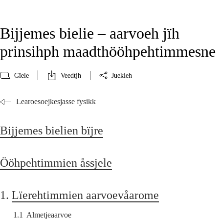
Bijjemes bielie – aarvoeh jïh
prinsihph maadthööhpehtimmesne
Gïele
Veedtjh
Juekieh
Learoesoejkesjasse fysikk
Bijjemes bielien bïjre
Ööhpehtimmien åssjele
1.
Lïerehtimmien aarvoevåarome
1.1
Almetjeaarvoe