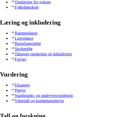
Opplæring for voksne
Folkehøgskole
Læring og inkludering
Rammeplaner
Læreplaner
Barnehagemiljø
Skolemiljø
Tilpasset opplæring og inkludering
Fravær
Vurdering
Eksamen
Prøver
Standpunkt- og underveisvurdering
Vitnemål og kompetansebevis
Tall og forskning