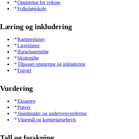
Opplæring for voksne
Folkehøgskole
Læring og inkludering
Rammeplaner
Læreplaner
Barnehagemiljø
Skolemiljø
Tilpasset opplæring og inkludering
Fravær
Vurdering
Eksamen
Prøver
Standpunkt- og underveisvurdering
Vitnemål og kompetansebevis
Tall og forskning