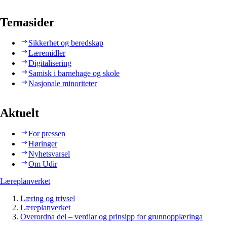
Temasider
Sikkerhet og beredskap
Læremidler
Digitalisering
Samisk i barnehage og skole
Nasjonale minoriteter
Aktuelt
For pressen
Høringer
Nyhetsvarsel
Om Udir
Læreplanverket
Læring og trivsel
Læreplanverket
Overordna del – verdiar og prinsipp for grunnopplæringa