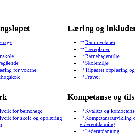
ngsløpet
Læring og inklude
ehage
Rammeplaner
Læreplaner
nskole
Barnehagemiljø
regående
Skolemiljø
æring for voksne
Tilpasset opplæring og
ehøgskole
Fravær
rk
Kompetanse og til
lverk for barnehage
Kvalitet og kompetans
lverk for skole og opplæring
Kompetanseutvikling 
videreutdanning
n
Lederutdanning