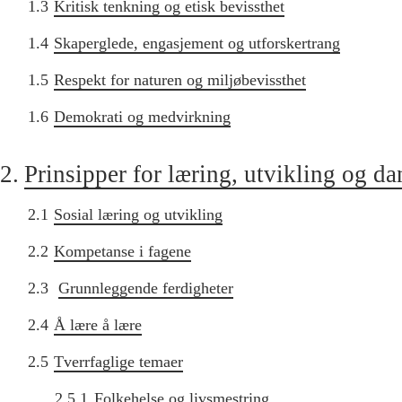
1.3
Kritisk tenkning og etisk bevissthet
1.4
Skaperglede, engasjement og utforskertrang
1.5
Respekt for naturen og miljøbevissthet
1.6
Demokrati og medvirkning
2.
Prinsipper for læring, utvikling og d
2.1
Sosial læring og utvikling
2.2
Kompetanse i fagene
2.3
Grunnleggende ferdigheter
2.4
Å lære å lære
2.5
Tverrfaglige temaer
2.5.1
Folkehelse og livsmestring