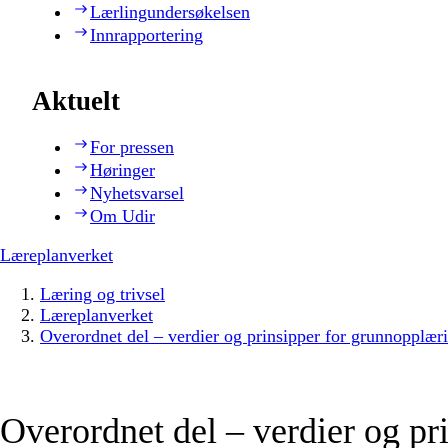
Lærlingundersøkelsen
Innrapportering
Aktuelt
For pressen
Høringer
Nyhetsvarsel
Om Udir
Læreplanverket
Læring og trivsel
Læreplanverket
Overordnet del – verdier og prinsipper for grunnopplær
Overordnet del – verdier og pr