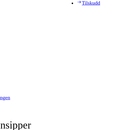
Tilskudd
ingen
insipper