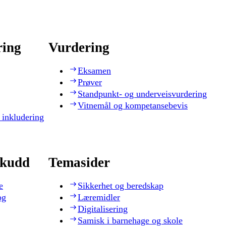
ring
Vurdering
Eksamen
Prøver
Standpunkt- og underveisvurdering
Vitnemål og kompetansebevis
 inkludering
skudd
Temasider
e
Sikkerhet og beredskap
og
Læremidler
Digitalisering
Samisk i barnehage og skole