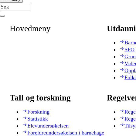
Hovedmeny
Utdanni
Barn
SFO
Grun
Vide
Oppl
Folk
Tall og forskning
Regelve
Forskning
Rege
Statistikk
Rege
Elevundersøkelsen
Tilsy
Foreldreundersøkelsen i barnehage