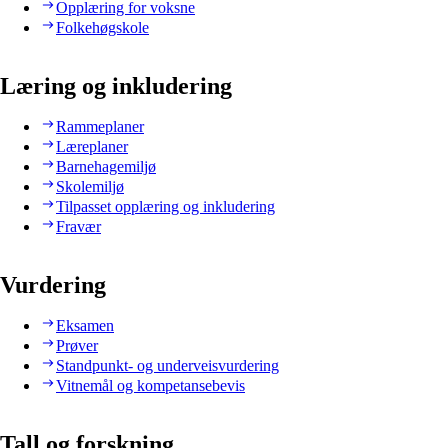
Opplæring for voksne
Folkehøgskole
Læring og inkludering
Rammeplaner
Læreplaner
Barnehagemiljø
Skolemiljø
Tilpasset opplæring og inkludering
Fravær
Vurdering
Eksamen
Prøver
Standpunkt- og underveisvurdering
Vitnemål og kompetansebevis
Tall og forskning