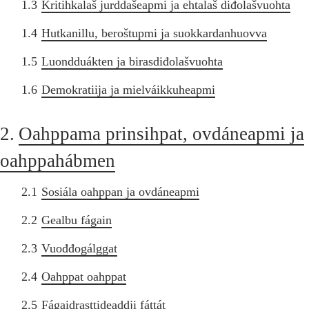
1.3
Kritihkalaš jurddašeapmi ja ehtalaš diđolašvuohta
1.4
Hutkanillu, beroštupmi ja suokkardanhuovva
1.5
Luondduákten ja birasdiđolašvuohta
1.6
Demokratiija ja mielváikkuheapmi
2.
Oahppama prinsihpat, ovdáneapmi ja
oahppahábmen
2.1
Sosiála oahppan ja ovdáneapmi
2.2
Gealbu fágain
2.3
Vuođđogálggat
2.4
Oahppat oahppat
2.5
Fágaidrasttideaddji fáttát