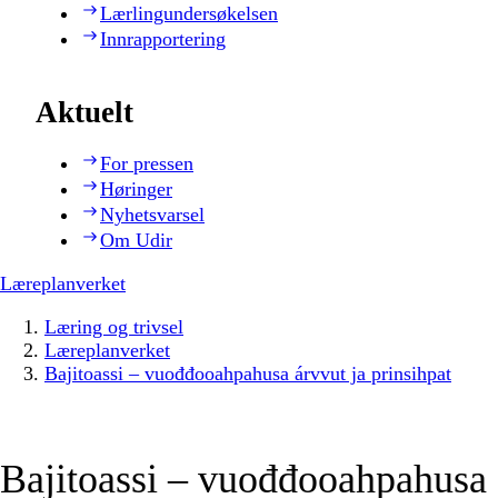
Lærlingundersøkelsen
Innrapportering
Aktuelt
For pressen
Høringer
Nyhetsvarsel
Om Udir
Læreplanverket
Læring og trivsel
Læreplanverket
Bajitoassi – vuođđooahpahusa árvvut ja prinsihpat
Bajitoassi – vuođđooahpahusa 