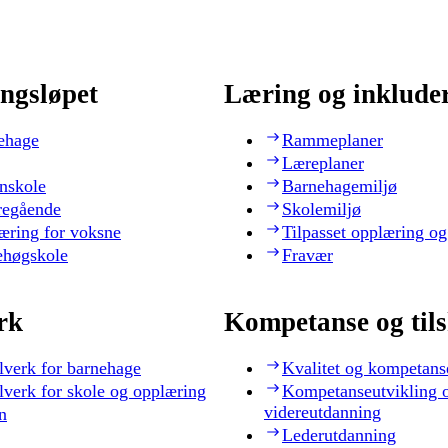
ngsløpet
Læring og inklude
ehage
Rammeplaner
Læreplaner
nskole
Barnehagemiljø
regående
Skolemiljø
æring for voksne
Tilpasset opplæring og
ehøgskole
Fravær
rk
Kompetanse og til
lverk for barnehage
Kvalitet og kompetans
lverk for skole og opplæring
Kompetanseutvikling 
videreutdanning
n
Lederutdanning