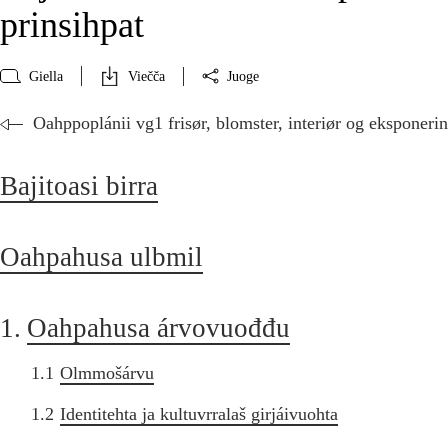
prinsihpat
Giella
Viečča
Juoge
Oahppoplánii vg1 frisør, blomster, interiør og eksponeri
Bajitoasi birra
Oahpahusa ulbmil
1.
Oahpahusa árvovuođđu
1.1
Olmmošárvu
1.2
Identitehta ja kultuvrralaš girjáivuohta