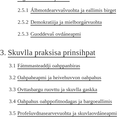
2.5.1
Álbmotdearvvašvuohta ja eallimis birget
2.5.2
Demokratiija ja mielborgárvuohta
2.5.3
Guoddevaš ovdáneapmi
3.
Skuvlla praksisa prinsihpat
3.1
Fátmmasteaddji oahppanbiras
3.2
Oahpaheapmi ja heivehuvvon oahpahus
3.3
Ovttasbargu ruovttu ja skuvlla gaskka
3.4
Oahpahus oahppofitnodagas ja bargoeallimis
3.5
Profešuvdnasearvevuohta ja skuvlaovdáneapmi