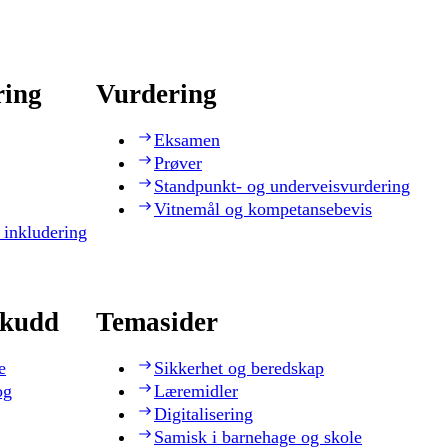
ring
Vurdering
Eksamen
Prøver
Standpunkt- og underveisvurdering
Vitnemål og kompetansebevis
 inkludering
skudd
Temasider
e
Sikkerhet og beredskap
og
Læremidler
Digitalisering
Samisk i barnehage og skole