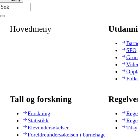
Hovedmeny
Utdanni
Barn
SFO
Grun
Vide
Oppl
Folk
Tall og forskning
Regelve
Forskning
Rege
Statistikk
Rege
Elevundersøkelsen
Tilsy
Foreldreundersøkelsen i barnehage