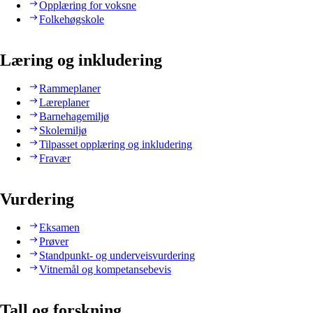
Opplæring for voksne
Folkehøgskole
Læring og inkludering
Rammeplaner
Læreplaner
Barnehagemiljø
Skolemiljø
Tilpasset opplæring og inkludering
Fravær
Vurdering
Eksamen
Prøver
Standpunkt- og underveisvurdering
Vitnemål og kompetansebevis
Tall og forskning