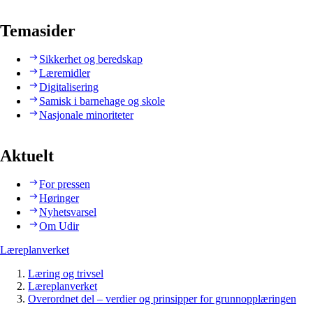
Temasider
Sikkerhet og beredskap
Læremidler
Digitalisering
Samisk i barnehage og skole
Nasjonale minoriteter
Aktuelt
For pressen
Høringer
Nyhetsvarsel
Om Udir
Læreplanverket
Læring og trivsel
Læreplanverket
Overordnet del – verdier og prinsipper for grunnopplæringen