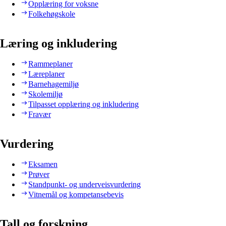
Opplæring for voksne
Folkehøgskole
Læring og inkludering
Rammeplaner
Læreplaner
Barnehagemiljø
Skolemiljø
Tilpasset opplæring og inkludering
Fravær
Vurdering
Eksamen
Prøver
Standpunkt- og underveisvurdering
Vitnemål og kompetansebevis
Tall og forskning