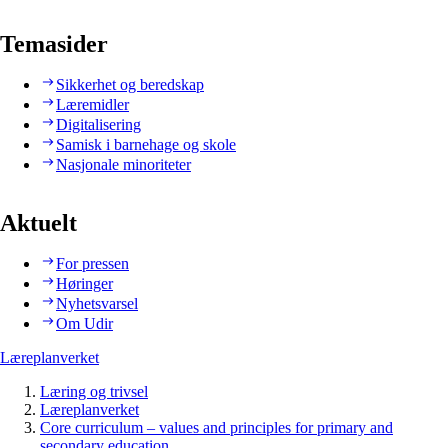
Temasider
Sikkerhet og beredskap
Læremidler
Digitalisering
Samisk i barnehage og skole
Nasjonale minoriteter
Aktuelt
For pressen
Høringer
Nyhetsvarsel
Om Udir
Læreplanverket
Læring og trivsel
Læreplanverket
Core curriculum – values and principles for primary and
secondary education