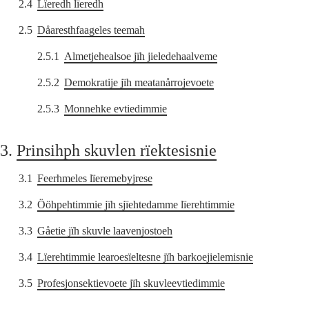
2.4
Lïeredh lïeredh
2.5
Dåaresthfaageles teemah
2.5.1
Almetjehealsoe jïh jieledehaalveme
2.5.2
Demokratije jïh meatanårrojevoete
2.5.3
Monnehke evtiedimmie
3.
Prinsihph skuvlen rïektesisnie
3.1
Feerhmeles lïeremebyjrese
3.2
Ööhpehtimmie jïh sjïehtedamme lïerehtimmie
3.3
Gåetie jïh skuvle laavenjostoeh
3.4
Lïerehtimmie learoesïeltesne jïh barkoejielemisnie
3.5
Profesjonsektievoete jïh skuvleevtiedimmie