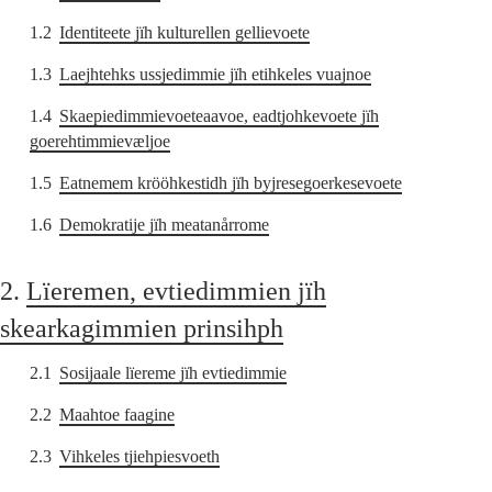
1.2
Identiteete jïh kulturellen gellievoete
1.3
Laejhtehks ussjedimmie jïh etihkeles vuajnoe
1.4
Skaepiedimmievoeteaavoe, eadtjohkevoete jïh
goerehtimmievæljoe
1.5
Eatnemem krööhkestidh jïh byjresegoerkesevoete
1.6
Demokratije jïh meatanårrome
2.
Lïeremen, evtiedimmien jïh
skearkagimmien prinsihph
2.1
Sosijaale lïereme jïh evtiedimmie
2.2
Maahtoe faagine
2.3
Vihkeles tjiehpiesvoeth