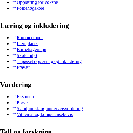
Opplæring for voksne
Folkehøgskole
Læring og inkludering
Rammeplaner
Læreplaner
Barnehagemiljø
Skolemiljø
Tilpasset opplæring og inkludering
Fravær
Vurdering
Eksamen
Prøver
Standpunkt- og underveisvurdering
Vitnemål og kompetansebevis
Tall og forskning