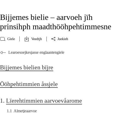
Bijjemes bielie – aarvoeh jïh
prinsihph maadthööhpehtimmesne
Gïele
Veedtjh
Juekieh
Learoesoejkesjasse englaantengïele
Bijjemes bielien bïjre
Ööhpehtimmien åssjele
1.
Lïerehtimmien aarvoevåarome
1.1
Almetjeaarvoe