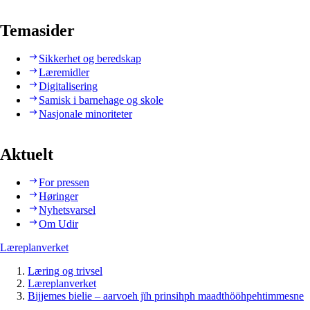
Temasider
Sikkerhet og beredskap
Læremidler
Digitalisering
Samisk i barnehage og skole
Nasjonale minoriteter
Aktuelt
For pressen
Høringer
Nyhetsvarsel
Om Udir
Læreplanverket
Læring og trivsel
Læreplanverket
Bijjemes bielie – aarvoeh jïh prinsihph maadthööhpehtimmesne