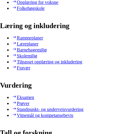
Opplæring for voksne
Folkehøgskole
Læring og inkludering
Rammeplaner
Læreplaner
Barnehagemiljø
Skolemiljø
Tilpasset opplæring og inkludering
Fravær
Vurdering
Eksamen
Prøver
Standpunkt- og underveisvurdering
Vitnemål og kompetansebevis
Tall og forskning