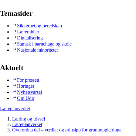
Temasider
Sikkerhet og beredskap
Læremidler
Digitalisering
Samisk i barnehage og skole
Nasjonale minoriteter
Aktuelt
For pressen
Høringer
Nyhetsvarsel
Om Udir
Læreplanverket
Læring og trivsel
Læreplanverket
Overordna del – verdiar og prinsipp for grunnopplæringa