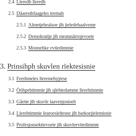
2.4
Lïeredh lïeredh
2.5
Dåaresthfaageles teemah
2.5.1
Almetjehealsoe jïh jieledehaalveme
2.5.2
Demokratije jïh meatanårrojevoete
2.5.3
Monnehke evtiedimmie
3.
Prinsihph skuvlen rïektesisnie
3.1
Feerhmeles lïeremebyjrese
3.2
Ööhpehtimmie jïh sjïehtedamme lïerehtimmie
3.3
Gåetie jïh skuvle laavenjostoeh
3.4
Lïerehtimmie learoesïeltesne jïh barkoejielemisnie
3.5
Profesjonsektievoete jïh skuvleevtiedimmie