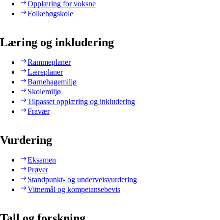
Opplæring for voksne
Folkehøgskole
Læring og inkludering
Rammeplaner
Læreplaner
Barnehagemiljø
Skolemiljø
Tilpasset opplæring og inkludering
Fravær
Vurdering
Eksamen
Prøver
Standpunkt- og underveisvurdering
Vitnemål og kompetansebevis
Tall og forskning