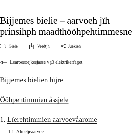
Bijjemes bielie – aarvoeh jïh
prinsihph maadthööhpehtimmesne
Gïele
Veedtjh
Juekieh
Learoesoejkesjasse vg3 elektrikerfaget
Bijjemes bielien bïjre
Ööhpehtimmien åssjele
1.
Lïerehtimmien aarvoevåarome
1.1
Almetjeaarvoe