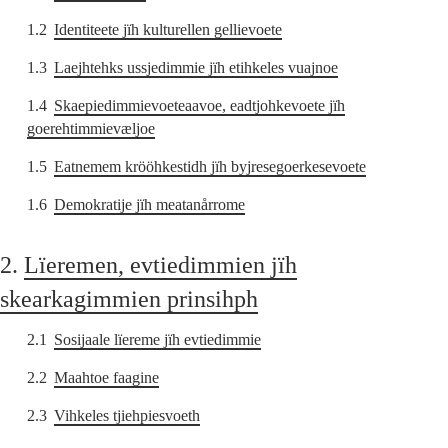
1.2
Identiteete jïh kulturellen gellievoete
1.3
Laejhtehks ussjedimmie jïh etihkeles vuajnoe
1.4
Skaepiedimmievoeteaavoe, eadtjohkevoete jïh
goerehtimmievæljoe
1.5
Eatnemem krööhkestidh jïh byjresegoerkesevoete
1.6
Demokratije jïh meatanårrome
2.
Lïeremen, evtiedimmien jïh
skearkagimmien prinsihph
2.1
Sosijaale lïereme jïh evtiedimmie
2.2
Maahtoe faagine
2.3
Vihkeles tjiehpiesvoeth