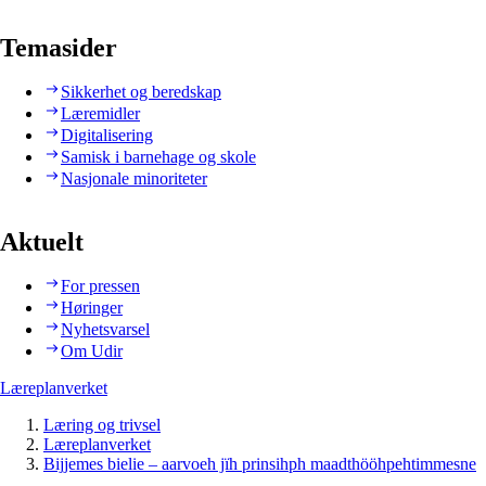
Temasider
Sikkerhet og beredskap
Læremidler
Digitalisering
Samisk i barnehage og skole
Nasjonale minoriteter
Aktuelt
For pressen
Høringer
Nyhetsvarsel
Om Udir
Læreplanverket
Læring og trivsel
Læreplanverket
Bijjemes bielie – aarvoeh jïh prinsihph maadthööhpehtimmesne