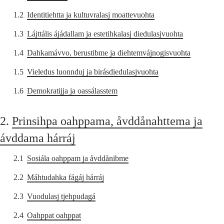
1.2
Identitiehtta ja kultuvralasj moattevuohta
1.3
Lájttális ájádallam ja estetihkalasj diedulasjvuohta
1.4
Dahkamávvo, berustibme ja diehtemvájnogisvuohta
1.5
Vieledus luonnduj ja birásdiedulasjvuohta
1.6
Demokratijja ja oassálasstem
2.
Prinsihpa oahppama, åvddånahttema ja
ávddama hárráj
2.1
Sosiála oahppam ja åvddånibme
2.2
Máhtudahka fágáj hárráj
2.3
Vuodulasj tjehpudagá
2.4
Oahppat oahppat