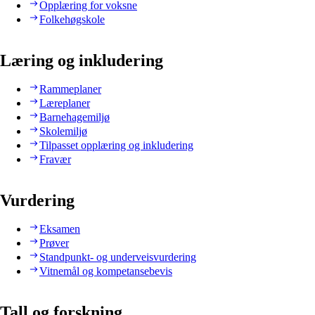
Opplæring for voksne
Folkehøgskole
Læring og inkludering
Rammeplaner
Læreplaner
Barnehagemiljø
Skolemiljø
Tilpasset opplæring og inkludering
Fravær
Vurdering
Eksamen
Prøver
Standpunkt- og underveisvurdering
Vitnemål og kompetansebevis
Tall og forskning