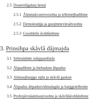
2.5
Doaresfágalasj tiemá
2.5.1
Álmmukvarresvuohta ja iellemrijbadibme
2.5.2
Demokratijja ja guojmmeviesátvuohta
2.5.3
Guoddelis åvddånibme
3.
Prinsihpa skåvlå dåjmajda
3.1
Sebrudahtte oahppambirás
3.2
Åhpadibme ja hiebadum åhpadus
3.3
Aktisasjbarggo sijda ja skåvlå gaskan
3.4
Åhpadus åhpadusvidnudagán ja barggoiellemin
3.5
Profesjåvnåaktisasjvuohta ja skåvllååvddånibme