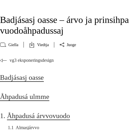
Badjásasj oasse – árvo ja prinsihpa
vuodoåhpadussaj
Giella
Viedtja
Juoge
vg3 eksponeringsdesign
Badjásasj oasse
Åhpadusá ulmme
1.
Åhpadusá árvvovuodo
1.1
Almasjárvvo