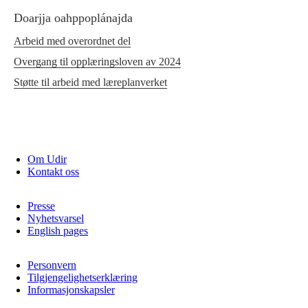
Doarjja oahppoplánajda
Arbeid med overordnet del
Overgang til opplæringsloven av 2024
Støtte til arbeid med læreplanverket
Om Udir
Kontakt oss
Presse
Nyhetsvarsel
English pages
Personvern
Tilgjengelighetserklæring
Informasjonskapsler