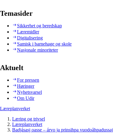
Temasider
Sikkerhet og beredskap
Læremidler
Digitalisering
Samisk i barnehage og skole
Nasjonale minoriteter
Aktuelt
For pressen
Høringer
Nyhetsvarsel
Om Udir
Læreplanverket
Læring og trivsel
Læreplanverket
Badjásasj oasse – árvo ja prinsihpa vuodoåhpadussaj