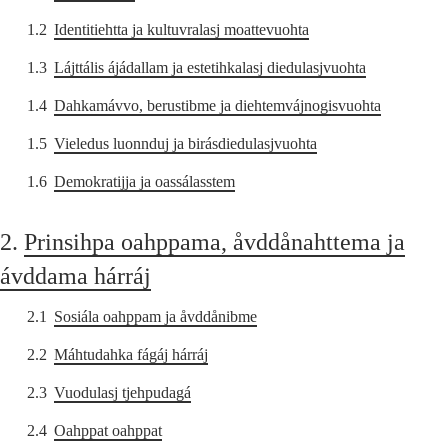
1.2
Identitiehtta ja kultuvralasj moattevuohta
1.3
Lájttális ájádallam ja estetihkalasj diedulasjvuohta
1.4
Dahkamávvo, berustibme ja diehtemvájnogisvuohta
1.5
Vieledus luonnduj ja birásdiedulasjvuohta
1.6
Demokratijja ja oassálasstem
2.
Prinsihpa oahppama, åvddånahttema ja
ávddama hárráj
2.1
Sosiála oahppam ja åvddånibme
2.2
Máhtudahka fágáj hárráj
2.3
Vuodulasj tjehpudagá
2.4
Oahppat oahppat