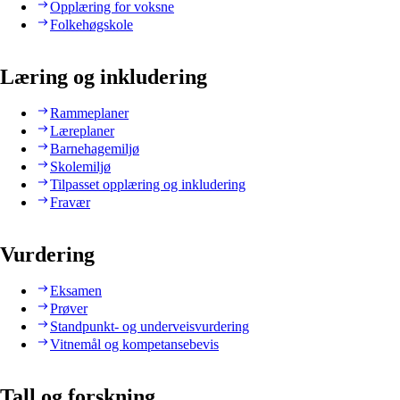
Opplæring for voksne
Folkehøgskole
Læring og inkludering
Rammeplaner
Læreplaner
Barnehagemiljø
Skolemiljø
Tilpasset opplæring og inkludering
Fravær
Vurdering
Eksamen
Prøver
Standpunkt- og underveisvurdering
Vitnemål og kompetansebevis
Tall og forskning