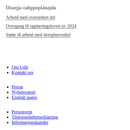
Doarjja oahppoplánajda
Arbeid med overordnet del
Overgang til opplæringsloven av 2024
Støtte til arbeid med læreplanverket
Om Udir
Kontakt oss
Presse
Nyhetsvarsel
English pages
Personvern
Tilgjengelighetserklæring
Informasjonskapsler