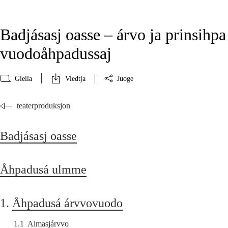
Badjásasj oasse – árvo ja prinsihpa
vuodoåhpadussaj
Giella
Viedtja
Juoge
teaterproduksjon
Badjásasj oasse
Åhpadusá ulmme
1.
Åhpadusá árvvovuodo
1.1
Almasjárvvo