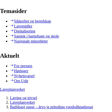
Temasider
Sikkerhet og beredskap
Læremidler
Digitalisering
Samisk i barnehage og skole
Nasjonale minoriteter
Aktuelt
For pressen
Høringer
Nyhetsvarsel
Om Udir
Læreplanverket
Læring og trivsel
Læreplanverket
Badjásasj oasse – árvo ja prinsihpa vuodoåhpadussaj