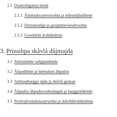
2.5
Doaresfágalasj tiemá
2.5.1
Álmmukvarresvuohta ja iellemrijbadibme
2.5.2
Demokratijja ja guojmmeviesátvuohta
2.5.3
Guoddelis åvddånibme
3.
Prinsihpa skåvlå dåjmajda
3.1
Sebrudahtte oahppambirás
3.2
Åhpadibme ja hiebadum åhpadus
3.3
Aktisasjbarggo sijda ja skåvlå gaskan
3.4
Åhpadus åhpadusvidnudagán ja barggoiellemin
3.5
Profesjåvnåaktisasjvuohta ja skåvllååvddånibme