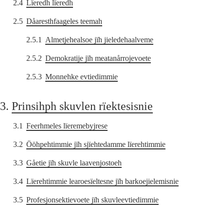
2.4
Lïeredh lïeredh
2.5
Dåaresthfaageles teemah
2.5.1
Almetjehealsoe jïh jieledehaalveme
2.5.2
Demokratije jïh meatanårrojevoete
2.5.3
Monnehke evtiedimmie
3.
Prinsihph skuvlen rïektesisnie
3.1
Feerhmeles lïeremebyjrese
3.2
Ööhpehtimmie jïh sjïehtedamme lïerehtimmie
3.3
Gåetie jïh skuvle laavenjostoeh
3.4
Lïerehtimmie learoesïeltesne jïh barkoejielemisnie
3.5
Profesjonsektievoete jïh skuvleevtiedimmie