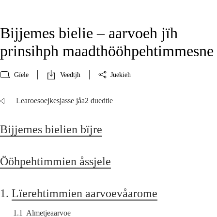
Bijjemes bielie – aarvoeh jïh
prinsihph maadthööhpehtimmesne
Gïele
Veedtjh
Juekieh
Learoesoejkesjasse jåa2 duedtie
Bijjemes bielien bïjre
Ööhpehtimmien åssjele
1.
Lïerehtimmien aarvoevåarome
1.1
Almetjeaarvoe