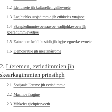
1.2
Identiteete jïh kulturellen gellievoete
1.3
Laejhtehks ussjedimmie jïh etihkeles vuajnoe
1.4
Skaepiedimmievoeteaavoe, eadtjohkevoete jïh
goerehtimmievæljoe
1.5
Eatnemem krööhkestidh jïh byjresegoerkesevoete
1.6
Demokratije jïh meatanårrome
2.
Lïeremen, evtiedimmien jïh
skearkagimmien prinsihph
2.1
Sosijaale lïereme jïh evtiedimmie
2.2
Maahtoe faagine
2.3
Vihkeles tjiehpiesvoeth