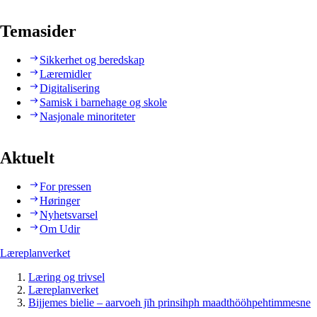
Temasider
Sikkerhet og beredskap
Læremidler
Digitalisering
Samisk i barnehage og skole
Nasjonale minoriteter
Aktuelt
For pressen
Høringer
Nyhetsvarsel
Om Udir
Læreplanverket
Læring og trivsel
Læreplanverket
Bijjemes bielie – aarvoeh jïh prinsihph maadthööhpehtimmesne