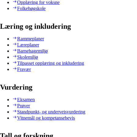
Opplæring for voksne
Folkehøgskole
Læring og inkludering
Rammeplaner
Læreplaner
Barnehagemiljø
Skolemiljø
Tilpasset opplæring og inkludering
Fravær
Vurdering
Eksamen
Prøver
Standpunkt- og underveisvurdering
Vitnemål og kompetansebevis
Tall og forskning