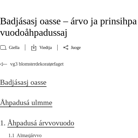
Badjásasj oasse – árvo ja prinsihpa
vuodoåhpadussaj
Giella
Viedtja
Juoge
vg3 blomsterdekoratørfaget
Badjásasj oasse
Åhpadusá ulmme
1.
Åhpadusá árvvovuodo
1.1
Almasjárvvo