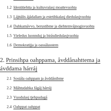
1.2
Identitiehtta ja kultuvralasj moattevuohta
1.3
Lájttális ájádallam ja estetihkalasj diedulasjvuohta
1.4
Dahkamávvo, berustibme ja diehtemvájnogisvuohta
1.5
Vieledus luonnduj ja birásdiedulasjvuohta
1.6
Demokratijja ja oassálasstem
2.
Prinsihpa oahppama, åvddånahttema ja
ávddama hárráj
2.1
Sosiála oahppam ja åvddånibme
2.2
Máhtudahka fágáj hárráj
2.3
Vuodulasj tjehpudagá
2.4
Oahppat oahppat