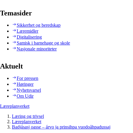
Temasider
Sikkerhet og beredskap
Læremidler
Digitalisering
Samisk i barnehage og skole
Nasjonale minoriteter
Aktuelt
For pressen
Høringer
Nyhetsvarsel
Om Udir
Læreplanverket
Læring og trivsel
Læreplanverket
Badjásasj oasse – árvo ja prinsihpa vuodoåhpadussaj