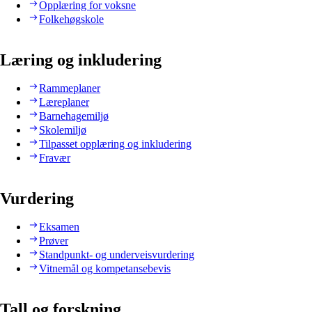
Opplæring for voksne
Folkehøgskole
Læring og inkludering
Rammeplaner
Læreplaner
Barnehagemiljø
Skolemiljø
Tilpasset opplæring og inkludering
Fravær
Vurdering
Eksamen
Prøver
Standpunkt- og underveisvurdering
Vitnemål og kompetansebevis
Tall og forskning