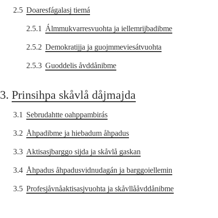
2.5
Doaresfágalasj tiemá
2.5.1
Álmmukvarresvuohta ja iellemrijbadibme
2.5.2
Demokratijja ja guojmmeviesátvuohta
2.5.3
Guoddelis åvddånibme
3.
Prinsihpa skåvlå dåjmajda
3.1
Sebrudahtte oahppambirás
3.2
Åhpadibme ja hiebadum åhpadus
3.3
Aktisasjbarggo sijda ja skåvlå gaskan
3.4
Åhpadus åhpadusvidnudagán ja barggoiellemin
3.5
Profesjåvnåaktisasjvuohta ja skåvllååvddånibme