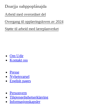
Doarjja oahppoplánajda
Arbeid med overordnet del
Overgang til opplæringsloven av 2024
Støtte til arbeid med læreplanverket
Om Udir
Kontakt oss
Presse
Nyhetsvarsel
English pages
Personvern
Tilgjengelighetserklæring
Informasjonskapsler