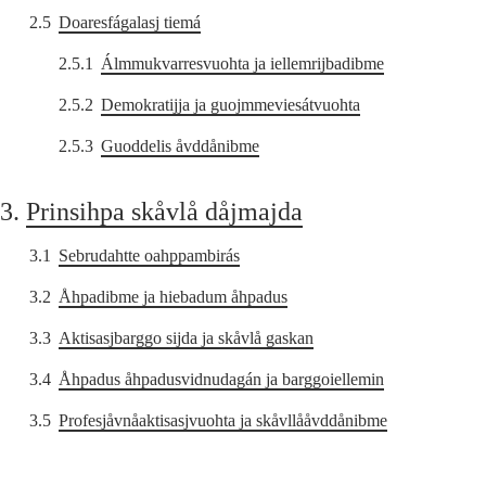
2.5
Doaresfágalasj tiemá
2.5.1
Álmmukvarresvuohta ja iellemrijbadibme
2.5.2
Demokratijja ja guojmmeviesátvuohta
2.5.3
Guoddelis åvddånibme
3.
Prinsihpa skåvlå dåjmajda
3.1
Sebrudahtte oahppambirás
3.2
Åhpadibme ja hiebadum åhpadus
3.3
Aktisasjbarggo sijda ja skåvlå gaskan
3.4
Åhpadus åhpadusvidnudagán ja barggoiellemin
3.5
Profesjåvnåaktisasjvuohta ja skåvllååvddånibme