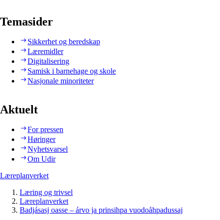
Temasider
Sikkerhet og beredskap
Læremidler
Digitalisering
Samisk i barnehage og skole
Nasjonale minoriteter
Aktuelt
For pressen
Høringer
Nyhetsvarsel
Om Udir
Læreplanverket
Læring og trivsel
Læreplanverket
Badjásasj oasse – árvo ja prinsihpa vuodoåhpadussaj