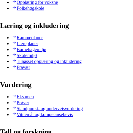
Opplæring for voksne
Folkehøgskole
Læring og inkludering
Rammeplaner
Læreplaner
Barnehagemiljø
Skolemiljø
Tilpasset opplæring og inkludering
Fravær
Vurdering
Eksamen
Prøver
Standpunkt- og underveisvurdering
Vitnemål og kompetansebevis
Tall og forskning