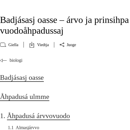
Badjásasj oasse – árvo ja prinsihpa
vuodoåhpadussaj
Giella
Viedtja
Juoge
biologi
Badjásasj oasse
Åhpadusá ulmme
1.
Åhpadusá árvvovuodo
1.1
Almasjárvvo