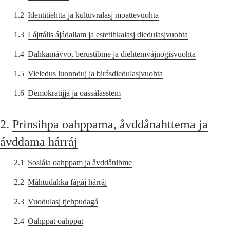
1.2
Identitiehtta ja kultuvralasj moattevuohta
1.3
Lájttális ájádallam ja estetihkalasj diedulasjvuohta
1.4
Dahkamávvo, berustibme ja diehtemvájnogisvuohta
1.5
Vieledus luonnduj ja birásdiedulasjvuohta
1.6
Demokratijja ja oassálasstem
2.
Prinsihpa oahppama, åvddånahttema ja
ávddama hárráj
2.1
Sosiála oahppam ja åvddånibme
2.2
Máhtudahka fágáj hárráj
2.3
Vuodulasj tjehpudagá
2.4
Oahppat oahppat