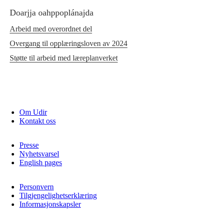
Doarjja oahppoplánajda
Arbeid med overordnet del
Overgang til opplæringsloven av 2024
Støtte til arbeid med læreplanverket
Om Udir
Kontakt oss
Presse
Nyhetsvarsel
English pages
Personvern
Tilgjengelighetserklæring
Informasjonskapsler