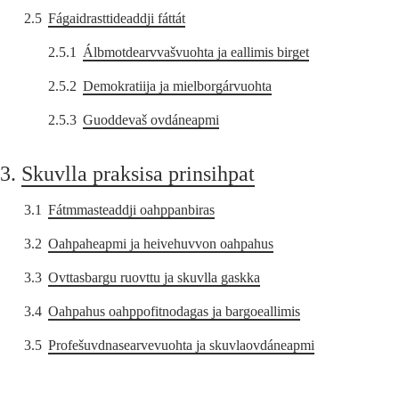
2.5
Fágaidrasttideaddji fáttát
2.5.1
Álbmotdearvvašvuohta ja eallimis birget
2.5.2
Demokratiija ja mielborgárvuohta
2.5.3
Guoddevaš ovdáneapmi
3.
Skuvlla praksisa prinsihpat
3.1
Fátmmasteaddji oahppanbiras
3.2
Oahpaheapmi ja heivehuvvon oahpahus
3.3
Ovttasbargu ruovttu ja skuvlla gaskka
3.4
Oahpahus oahppofitnodagas ja bargoeallimis
3.5
Profešuvdnasearvevuohta ja skuvlaovdáneapmi