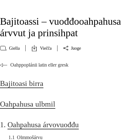
Bajitoassi – vuođđooahpahusa
árvvut ja prinsihpat
Giella
Viečča
Juoge
Oahppoplánii latin eller gresk
Bajitoasi birra
Oahpahusa ulbmil
1.
Oahpahusa árvovuođđu
1.1
Olmmošárvu