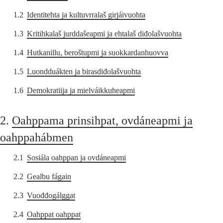
1.2
Identitehta ja kultuvrralaš girjáivuohta
1.3
Kritihkalaš jurddašeapmi ja ehtalaš diđolašvuohta
1.4
Hutkanillu, beroštupmi ja suokkardanhuovva
1.5
Luondduákten ja birasdiđolašvuohta
1.6
Demokratiija ja mielváikkuheapmi
2.
Oahppama prinsihpat, ovdáneapmi ja
oahppahábmen
2.1
Sosiála oahppan ja ovdáneapmi
2.2
Gealbu fágain
2.3
Vuođđogálggat
2.4
Oahppat oahppat