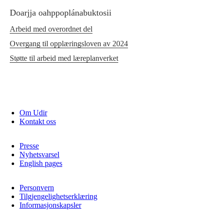
Doarjja oahppoplánabuktosii
Arbeid med overordnet del
Overgang til opplæringsloven av 2024
Støtte til arbeid med læreplanverket
Om Udir
Kontakt oss
Presse
Nyhetsvarsel
English pages
Personvern
Tilgjengelighetserklæring
Informasjonskapsler