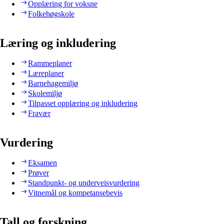
Opplæring for voksne
Folkehøgskole
Læring og inkludering
Rammeplaner
Læreplaner
Barnehagemiljø
Skolemiljø
Tilpasset opplæring og inkludering
Fravær
Vurdering
Eksamen
Prøver
Standpunkt- og underveisvurdering
Vitnemål og kompetansebevis
Tall og forskning