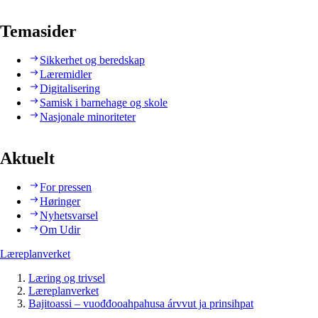
Temasider
Sikkerhet og beredskap
Læremidler
Digitalisering
Samisk i barnehage og skole
Nasjonale minoriteter
Aktuelt
For pressen
Høringer
Nyhetsvarsel
Om Udir
Læreplanverket
Læring og trivsel
Læreplanverket
Bajitoassi – vuođđooahpahusa árvvut ja prinsihpat