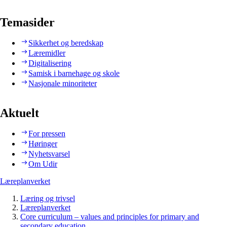
Temasider
Sikkerhet og beredskap
Læremidler
Digitalisering
Samisk i barnehage og skole
Nasjonale minoriteter
Aktuelt
For pressen
Høringer
Nyhetsvarsel
Om Udir
Læreplanverket
Læring og trivsel
Læreplanverket
Core curriculum – values and principles for primary and
secondary education