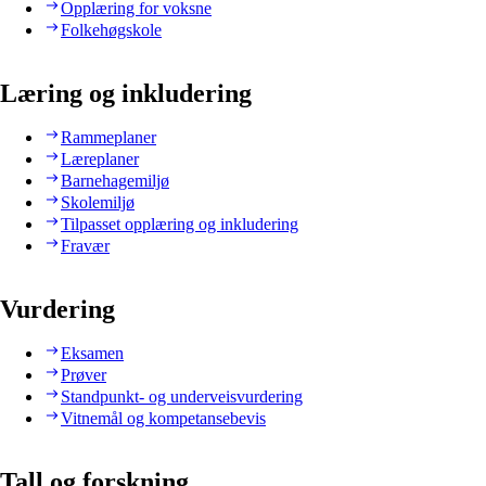
Opplæring for voksne
Folkehøgskole
Læring og inkludering
Rammeplaner
Læreplaner
Barnehagemiljø
Skolemiljø
Tilpasset opplæring og inkludering
Fravær
Vurdering
Eksamen
Prøver
Standpunkt- og underveisvurdering
Vitnemål og kompetansebevis
Tall og forskning