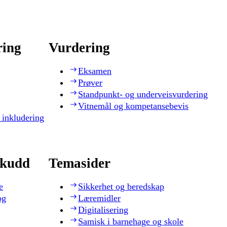
ring
Vurdering
Eksamen
Prøver
Standpunkt- og underveisvurdering
Vitnemål og kompetansebevis
 inkludering
skudd
Temasider
e
Sikkerhet og beredskap
og
Læremidler
Digitalisering
Samisk i barnehage og skole