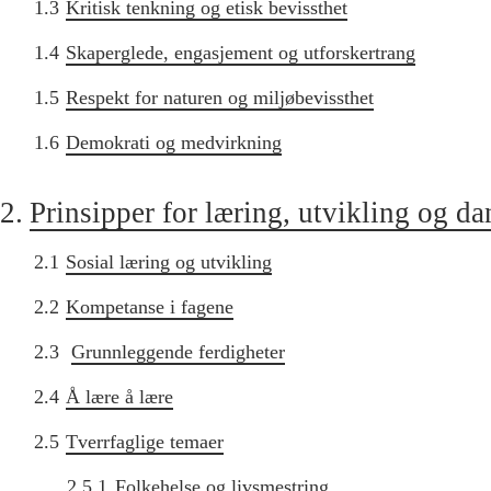
1.3
Kritisk tenkning og etisk bevissthet
1.4
Skaperglede, engasjement og utforskertrang
1.5
Respekt for naturen og miljøbevissthet
1.6
Demokrati og medvirkning
2.
Prinsipper for læring, utvikling og d
2.1
Sosial læring og utvikling
2.2
Kompetanse i fagene
2.3
Grunnleggende ferdigheter
2.4
Å lære å lære
2.5
Tverrfaglige temaer
2.5.1
Folkehelse og livsmestring