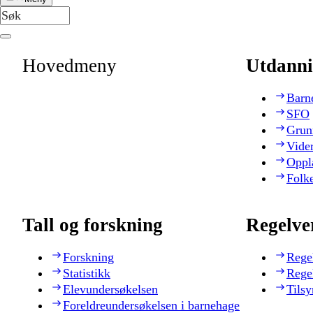
Hovedmeny
Utdanni
Barn
SFO
Grun
Vide
Oppl
Folk
Tall og forskning
Regelve
Forskning
Rege
Statistikk
Rege
Elevundersøkelsen
Tilsy
Foreldreundersøkelsen i barnehage