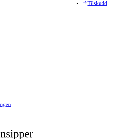
Tilskudd
ingen
insipper