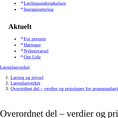
Lærlingundersøkelsen
Innrapportering
Aktuelt
For pressen
Høringer
Nyhetsvarsel
Om Udir
Læreplanverket
Læring og trivsel
Læreplanverket
Overordnet del – verdier og prinsipper for grunnopplær
Overordnet del – verdier og pr