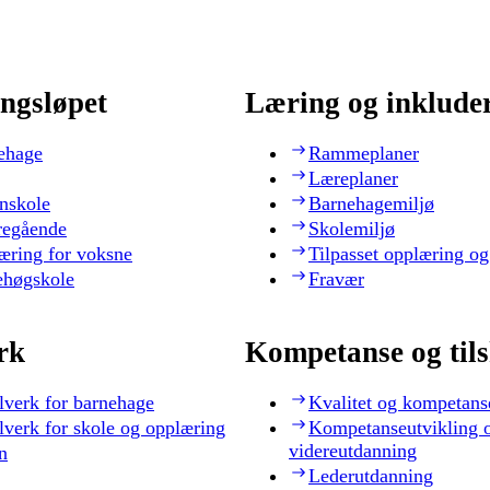
ngsløpet
Læring og inklude
ehage
Rammeplaner
Læreplaner
nskole
Barnehagemiljø
regående
Skolemiljø
æring for voksne
Tilpasset opplæring og
ehøgskole
Fravær
rk
Kompetanse og til
lverk for barnehage
Kvalitet og kompetans
lverk for skole og opplæring
Kompetanseutvikling 
videreutdanning
n
Lederutdanning