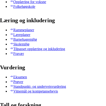
Opplæring for voksne
Folkehøgskole
Læring og inkludering
Rammeplaner
Læreplaner
Barnehagemiljø
Skolemiljø
Tilpasset opplæring og inkludering
Fravær
Vurdering
Eksamen
Prøver
Standpunkt- og underveisvurdering
Vitnemål og kompetansebevis
Tall og forskning