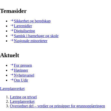
Temasider
Sikkerhet og beredskap
Læremidler
Digitalisering
Samisk i barnehage og skole
Nasjonale minoriteter
Aktuelt
For pressen
Høringer
Nyhetsvarsel
Om Udir
Læreplanverket
Læring og trivsel
Læreplanverket
Overordnet del – verdier og prinsipper for grunnopplæringen