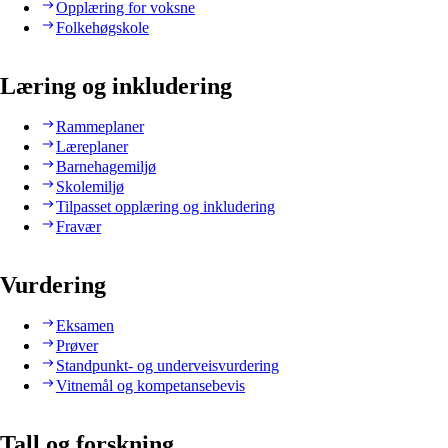
Opplæring for voksne
Folkehøgskole
Læring og inkludering
Rammeplaner
Læreplaner
Barnehagemiljø
Skolemiljø
Tilpasset opplæring og inkludering
Fravær
Vurdering
Eksamen
Prøver
Standpunkt- og underveisvurdering
Vitnemål og kompetansebevis
Tall og forskning