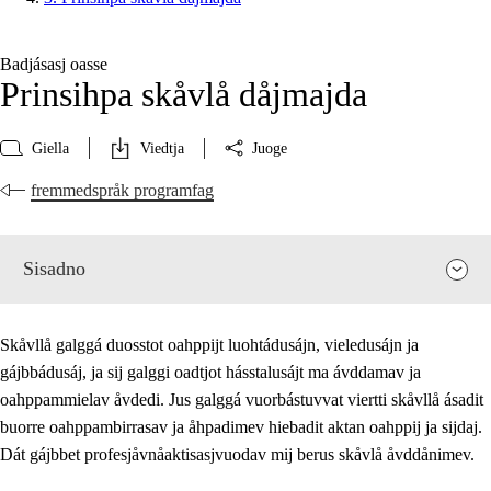
Badjásasj oasse
Prinsihpa skåvlå dåjmajda
Giella
Viedtja
Juoge
fremmedspråk programfag
Sisadno
Skåvllå galggá duosstot oahppijt luohtádusájn, vieledusájn ja
gájbbádusáj, ja sij galggi oadtjot hásstalusájt ma ávddamav ja
oahppammielav åvdedi. Jus galggá vuorbástuvvat viertti skåvllå ásadit
buorre oahppambirrasav ja åhpadimev hiebadit aktan oahppij ja sijdaj.
Dát gájbbet profesjåvnåaktisasjvuodav mij berus skåvlå åvddånimev.