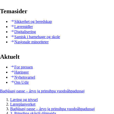
Temasider
Sikkerhet og beredskap
Læremidler
Digitalisering
Samisk i barnehage og skole
Nasjonale minoriteter
Aktuelt
For pressen
Høringer
Nyhetsvarsel
Om Udir
Badjásasj oasse – árvo ja prinsihpa vuodoåhpadussaj
Læring og trivsel
Læreplanverket
Badjásasj oasse – árvo ja prinsihpa vuodoåhpadussaj
3. Prinsihpa skåvlå dåjmajda