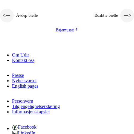
Åvdep bielle
Boahtte bielle
Bajemussaj
Om Udir
3.
Prinsihpa skåvlå dåjmajda
Kontakt oss
3.1
Sebrudahtte oahppambirás
Presse
3.2
Åhpadibme ja hiebadum åhpadus
Nyhetsvarsel
English pages
3.3
Aktisasjbarggo sijda ja skåvlå gaskan
3.4
Åhpadus åhpadusvidnudagán ja barggoiellemin
Personvern
Tilgjengelighetserklæring
Informasjonskapsler
3.5
Profesjåvnåaktisasjvuohta ja skåvllååvddånibme
Facebook
LinkedIn