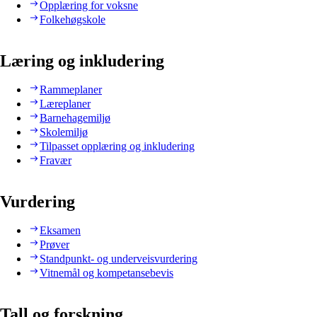
Opplæring for voksne
Folkehøgskole
Læring og inkludering
Rammeplaner
Læreplaner
Barnehagemiljø
Skolemiljø
Tilpasset opplæring og inkludering
Fravær
Vurdering
Eksamen
Prøver
Standpunkt- og underveisvurdering
Vitnemål og kompetansebevis
Tall og forskning