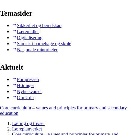
Temasider
Sikkerhet og beredskap
Læremidler
Digitalisering
Samisk i barnehage og skole
Nasjonale minoriteter
Aktuelt
For pressen
Høringer
Nyhetsvarsel
Om Udir
Core curriculum – values and principles for primary and secondary
education
Læring og trivsel
Læreplanverket
Core curriculum – values and principles for primary and