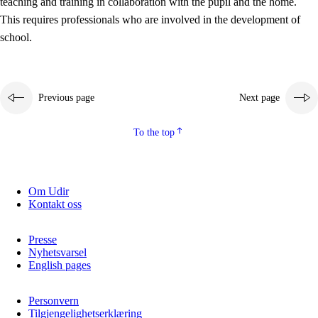
teaching and training in collaboration with the pupil and the home.
This requires professionals who are involved in the development of
school.
Previous page
Next page
To the top
3.
Principles for the school's practice
3.1
An inclusive learning environment
Om Udir
Kontakt oss
3.2
Teaching and differentiated instruction
3.3
Cooperation between home and school
Presse
Nyhetsvarsel
3.4
On-the-job training in a training establishment and
English pages
working life
Personvern
3.5
Professional environment and school development
Tilgjengelighetserklæring