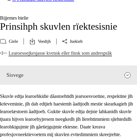
Bijjemes bielie
Prinsihph skuvlen rïektesisnie
Gïele
Veedtjh
Juekieh
Learoesoejkesjasse kvensk eller finsk som andrespråk
Sisvege
Skuvle edtja learoehkidie dåastoehtidh jearsoesvoetine, respektine jïh
krïeveminie, jïh dah edtjieh haestemh åadtjodh mestie skearkagieh jïh
learoelæstoem åadtjoeh. Guktie skuvle edtja dejnie lahkanidh skuvle
tjuara hijven learoebyjresem tseegkedh jïh lïerehtimmiem sjïehtedidh
learohkigujmie jïh gåetiejgujmie ektesne. Daate kreava
profesjovneektievoetem mij skuvlen evtiedimmiem skreejrehte.