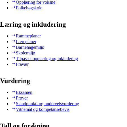
Opplæring for voksne
Folkehøgskole
Læring og inkludering
Rammeplaner
Læreplaner
Barnehagemiljø
Skolemiljø
Tilpasset opplæring og inkludering
Fravær
Vurdering
Eksamen
Prøver
Standpunkt- og underveisvurdering
Vitnemål og kompetansebevis
Tall og forskning