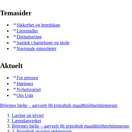
Temasider
Sikkerhet og beredskap
Læremidler
Digitalisering
Samisk i barnehage og skole
Nasjonale minoriteter
Aktuelt
For pressen
Høringer
Nyhetsvarsel
Om Udir
Bijjemes bielie – aarvoeh jïh prinsihph maadthööhpehtimmesne
Læring og trivsel
Læreplanverket
Bijjemes bielie – aarvoeh jïh prinsihph maadthööhpehtimmesne
3. Prinsihph skuvlen rïektesisnie