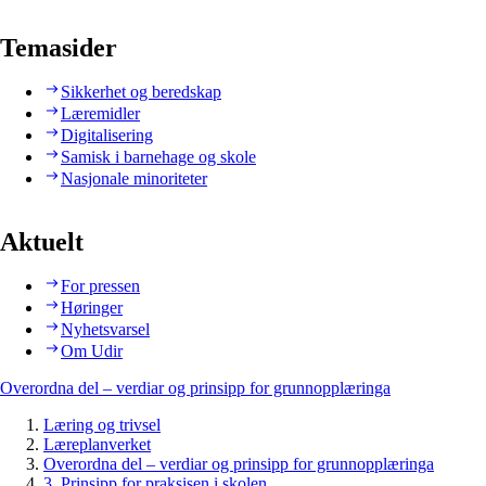
Temasider
Sikkerhet og beredskap
Læremidler
Digitalisering
Samisk i barnehage og skole
Nasjonale minoriteter
Aktuelt
For pressen
Høringer
Nyhetsvarsel
Om Udir
Overordna del – verdiar og prinsipp for grunnopplæringa
Læring og trivsel
Læreplanverket
Overordna del – verdiar og prinsipp for grunnopplæringa
3. Prinsipp for praksisen i skolen