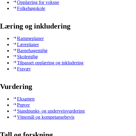
Opplæring for voksne
Folkehøgskole
Læring og inkludering
Rammeplaner
Læreplaner
Barnehagemiljø
Skolemiljø
Tilpasset opplæring og inkludering
Fravær
Vurdering
Eksamen
Prøver
Standpunkt- og underveisvurdering
Vitnemål og kompetansebevis
Tall og forskning