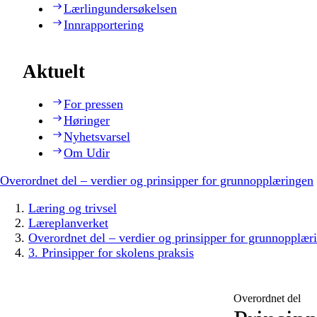
Lærlingundersøkelsen
Innrapportering
Aktuelt
For pressen
Høringer
Nyhetsvarsel
Om Udir
Overordnet del – verdier og prinsipper for grunnopplæringen
Læring og trivsel
Læreplanverket
Overordnet del – verdier og prinsipper for grunnopplær
3. Prinsipper for skolens praksis
Overordnet del