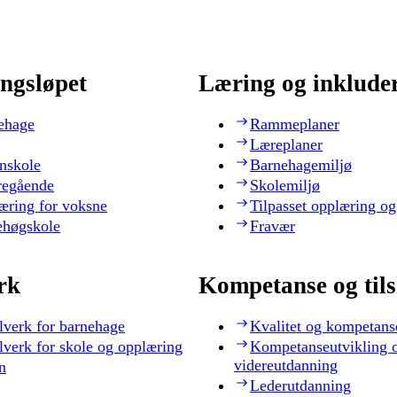
ngsløpet
Læring og inklude
ehage
Rammeplaner
Læreplaner
nskole
Barnehagemiljø
regående
Skolemiljø
æring for voksne
Tilpasset opplæring og
ehøgskole
Fravær
rk
Kompetanse og til
lverk for barnehage
Kvalitet og kompetans
lverk for skole og opplæring
Kompetanseutvikling 
videreutdanning
n
Lederutdanning