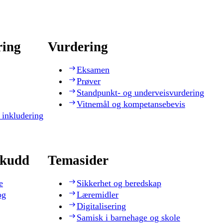
ring
Vurdering
Eksamen
Prøver
Standpunkt- og underveisvurdering
Vitnemål og kompetansebevis
 inkludering
skudd
Temasider
e
Sikkerhet og beredskap
og
Læremidler
Digitalisering
Samisk i barnehage og skole