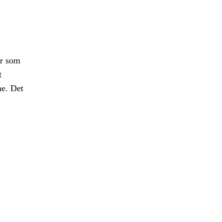
er som
t
ne. Det