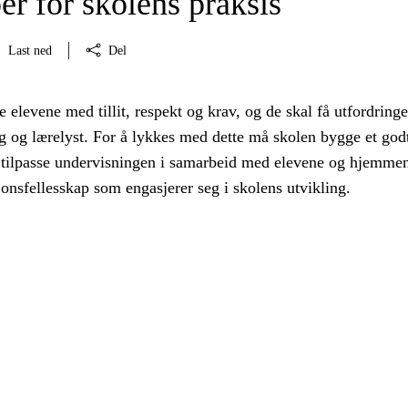
er for skolens praksis
Last ned
Del
 elevene med tillit, respekt og krav, og de skal få utfordring
 og lærelyst. For å lykkes med dette må skolen bygge et god
 tilpasse undervisningen i samarbeid med elevene og hjemme
jonsfellesskap som engasjerer seg i skolens utvikling.