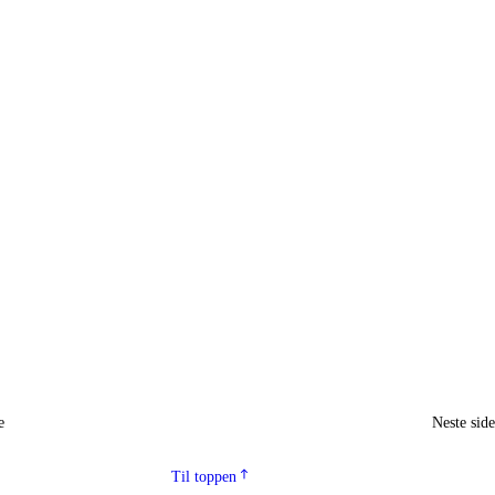
e
Neste sid
Til toppen