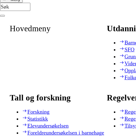
Hovedmeny
Utdanni
Barn
SFO
Grun
Vide
Oppl
Folk
Tall og forskning
Regelve
Forskning
Rege
Statistikk
Rege
Elevundersøkelsen
Tilsy
Foreldreundersøkelsen i barnehage