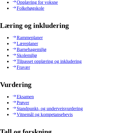
Opplæring for voksne
Folkehøgskole
Læring og inkludering
Rammeplaner
Læreplaner
Barnehagemiljø
Skolemiljø
Tilpasset opplæring og inkludering
Fravær
Vurdering
Eksamen
Prøver
Standpunkt- og underveisvurdering
Vitnemål og kompetansebevis
Tall og forskning