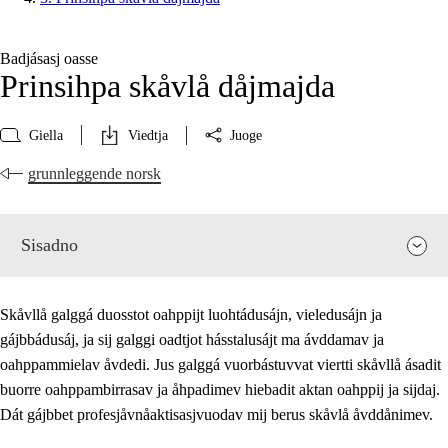
Badjásasj oasse
Prinsihpa skåvlå dåjmajda
Giella
Viedtja
Juoge
grunnleggende norsk
Sisadno
Skåvllå galggá duosstot oahppijt luohtádusájn, vieledusájn ja
gájbbádusáj, ja sij galggi oadtjot hásstalusájt ma ávddamav ja
oahppammielav åvdedi. Jus galggá vuorbástuvvat viertti skåvllå ásadit
buorre oahppambirrasav ja åhpadimev hiebadit aktan oahppij ja sijdaj.
Dát gájbbet profesjåvnåaktisasjvuodav mij berus skåvlå åvddånimev.