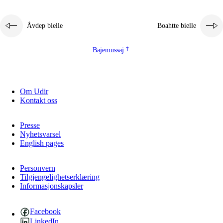
Åvdep bielle
Boahtte bielle
Bajemussaj
Om Udir
3.
Prinsihpa skåvlå dåjmajda
Kontakt oss
3.1
Sebrudahtte oahppambirás
Presse
3.2
Åhpadibme ja hiebadum åhpadus
Nyhetsvarsel
English pages
3.3
Aktisasjbarggo sijda ja skåvlå gaskan
3.4
Åhpadus åhpadusvidnudagán ja barggoiellemin
Personvern
Tilgjengelighetserklæring
Informasjonskapsler
3.5
Profesjåvnåaktisasjvuohta ja skåvllååvddånibme
Facebook
LinkedIn