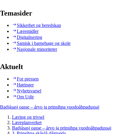
Temasider
Sikkerhet og beredskap
Læremidler
Digitalisering
Samisk i barnehage og skole
Nasjonale minoriteter
Aktuelt
For pressen
Høringer
Nyhetsvarsel
Om Udir
Badjásasj oasse – árvo ja prinsihpa vuodoåhpadussaj
Læring og trivsel
Læreplanverket
Badjásasj oasse – árvo ja prinsihpa vuodoåhpadussaj
3. Prinsihpa skåvlå dåjmajda