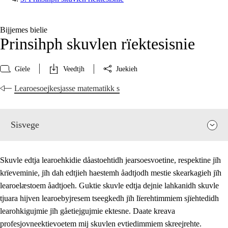
Bijjemes bielie
Prinsihph skuvlen rïektesisnie
Gïele
Veedtjh
Juekieh
Learoesoejkesjasse matematikk s
Sisvege
Skuvle edtja learoehkidie dåastoehtidh jearsoesvoetine, respektine jïh
krïeveminie, jïh dah edtjieh haestemh åadtjodh mestie skearkagieh jïh
learoelæstoem åadtjoeh. Guktie skuvle edtja dejnie lahkanidh skuvle
tjuara hijven learoebyjresem tseegkedh jïh lïerehtimmiem sjïehtedidh
learohkigujmie jïh gåetiejgujmie ektesne. Daate kreava
profesjovneektievoetem mij skuvlen evtiedimmiem skreejrehte.