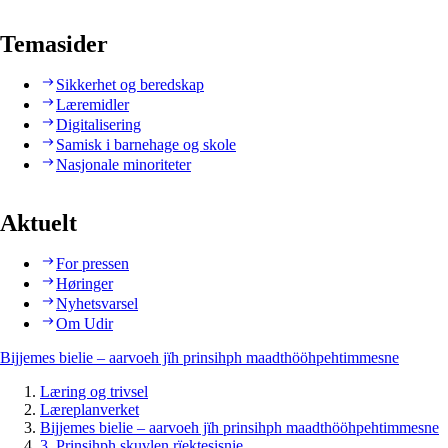
Temasider
Sikkerhet og beredskap
Læremidler
Digitalisering
Samisk i barnehage og skole
Nasjonale minoriteter
Aktuelt
For pressen
Høringer
Nyhetsvarsel
Om Udir
Bijjemes bielie – aarvoeh jïh prinsihph maadthööhpehtimmesne
Læring og trivsel
Læreplanverket
Bijjemes bielie – aarvoeh jïh prinsihph maadthööhpehtimmesne
3. Prinsihph skuvlen rïektesisnie