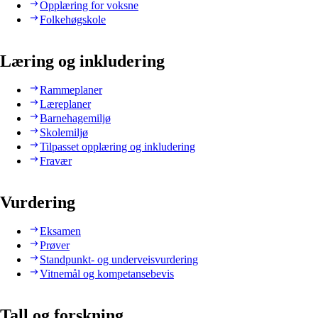
Opplæring for voksne
Folkehøgskole
Læring og inkludering
Rammeplaner
Læreplaner
Barnehagemiljø
Skolemiljø
Tilpasset opplæring og inkludering
Fravær
Vurdering
Eksamen
Prøver
Standpunkt- og underveisvurdering
Vitnemål og kompetansebevis
Tall og forskning