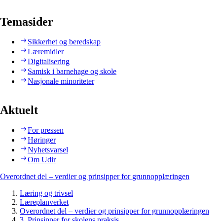
Temasider
Sikkerhet og beredskap
Læremidler
Digitalisering
Samisk i barnehage og skole
Nasjonale minoriteter
Aktuelt
For pressen
Høringer
Nyhetsvarsel
Om Udir
Overordnet del – verdier og prinsipper for grunnopplæringen
Læring og trivsel
Læreplanverket
Overordnet del – verdier og prinsipper for grunnopplæringen
3. Prinsipper for skolens praksis