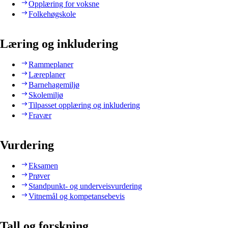
Opplæring for voksne
Folkehøgskole
Læring og inkludering
Rammeplaner
Læreplaner
Barnehagemiljø
Skolemiljø
Tilpasset opplæring og inkludering
Fravær
Vurdering
Eksamen
Prøver
Standpunkt- og underveisvurdering
Vitnemål og kompetansebevis
Tall og forskning